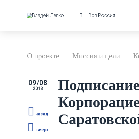
Вся Россия
О проекте
Миссия и цели
К
Подписание
09/08
2018
Корпорацие
Саратовско
назад
вверх