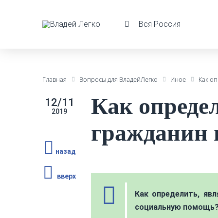
Вся Россия
Главная
Вопросы для ВладейЛегко
Иное
Как о
Как опреде
12/11
2019
гражданин 
назад
вверх
Как определить, яв
социальную помощь