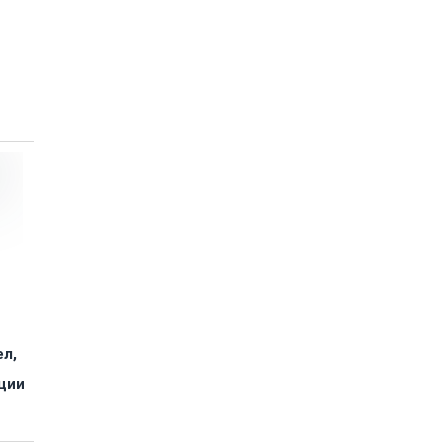
л,
ции