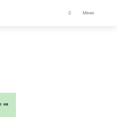
Меню
о на