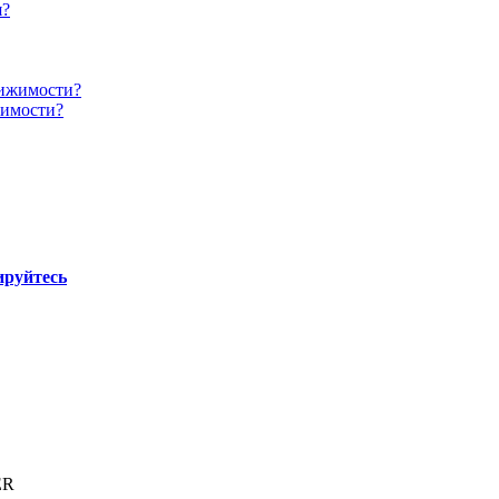
жимости?
ируйтесь
ER