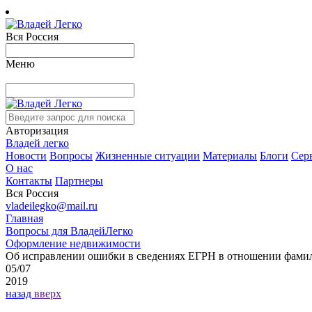
Вся Россия
Меню
Авторизация
Владей легко
Новости
Вопросы
Жизненные ситуации
Материалы
Блоги
Сер
О нас
Контакты
Партнеры
Вся Россия
vladeilegko@mail.ru
Главная
Вопросы для ВладейЛегко
Оформление недвижимости
Об исправлении ошибки в сведениях ЕГРН в отношении фами
05/07
2019
назад
вверх