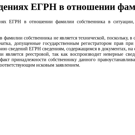
едениях ЕГРН в отношении фа
ниях ЕГРН в отношении фамилии собственника в ситуации,
фамилии собственника не является технической, поскольку, в с
чатка, допущенные государственным регистратором прав при 
твию сведений ЕГРН сведениям, содержащимся в документах, на
 является реестровой, так как воспроизводит неверные све
факт принадлежности собственнику данного правоустанавливаю
 соответствующим исковым заявлением.