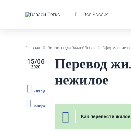
Вся Россия
Главная
Вопросы для ВладейЛегко
Оформление н
Перевод жи
15/06
2020
нежилое
назад
вверх
Как перевести жило