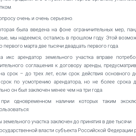
тком.
опросу очень и очень серьезно.
оторая была введена на фоне ограничительных мер, па
орые, мы надеемся, остались в прошлом году. Этой возм
 первого марта две тысячи двадцать первого года.
са икс арендатор земельного участка вправе потребо
нительного соглашения к договору аренды, предусматри
 на срок – до трех лет, если срок действия основного 
 срок по усмотрению арендатора, но не более срока д
ьно он был заключен менее чем на три года.
 при одновременном наличии которых таким экскл
ользоваться:
 земельного участка заключен до принятия в две тысячи
государственной власти субъекта Российской Федерации