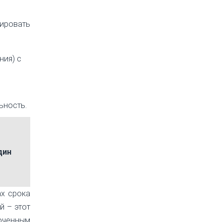
рировать
ния) с
ьность.
дин
ах срока
й – этот
моченным