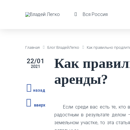
Вся Россия
Главная
Блог ВладейЛегко
Как правильно продлит
Как правил
22/01
2021
аренды?
назад
вверх
Если среди вас есть те, кто
радостным в результате делом 
земельном участке, то эта стать