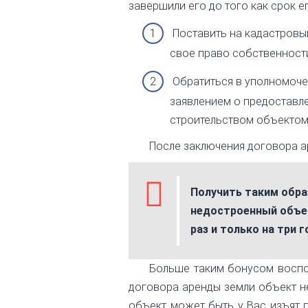
завершили его до того как срок е
Поставить на кадастровы
свое право собственности
Обратиться в уполномочен
заявлением о предоставл
строительством объектом 
После заключения договора а
Получить таким обра
недостроенный объек
раз и только на три г
Больше таким бонусом воспол
договора аренды земли объект не
объект может быть у Вас изъят 