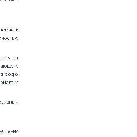
ндемии и
ожностью
вать от
вающего
договора
ействия
юзивным
 решения