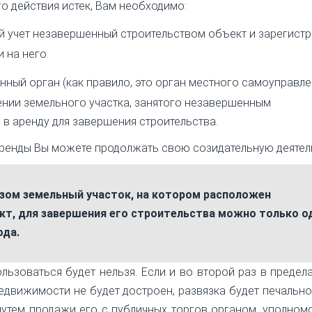
го действия истек, Вам необходимо:
й учет незавершенный строительством объект и зарегист
 на него.
ный орган (как правило, это орган местного самоуправле
ении земельного участка, занятого незавершенным
в аренду для завершения строительства.
ренды Вы можете продолжать свою созидательную деятел
зом земельный участок, на котором расположен
т, для завершения его строительства можно только о
ода.
ьзоваться будет нельзя. Если и во второй раз в предел
движимости не будет достроен, развязка будет печально
путем продажи его с публичных торгов органом, уполно