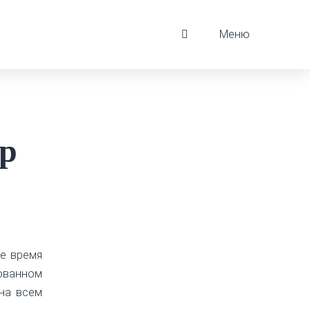
Меню
ор
же время
ованном
ьна всем