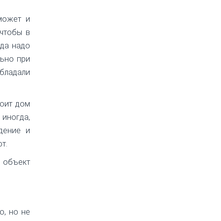
может и
 чтобы в
гда надо
льно при
обладали
тоит дом
 иногда,
дение и
т.
а объект
о, но не