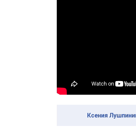
Ксения Лушпини