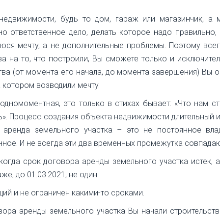
недвижимости, будь то дом, гараж или магазинчик, а 
но ответственное дело, делать которое надо правильно,
юся мечту, а не дополнительные проблемы. Поэтому все
а на то, что построили, Вы сможете только и исключите
ства (от момента его начала, до момента завершения) Вы 
 котором возводили мечту.
 одномоментная, это только в стихах бывает: «Что нам с
ь». Процесс создания объекта недвижимости длительный и
 аренда земельного участка – это не постоянное вла
нное. И не всегда эти два временных промежутка совпадаю
 когда срок договора аренды земельного участка истек, 
же, до 01.03.2021, не один.
щий и не ограничен какими-то сроками.
вора аренды земельного участка Вы начали строительств