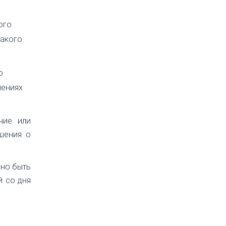
ого
такого
о
шениях
чие или
шения о
жно быть
й со дня