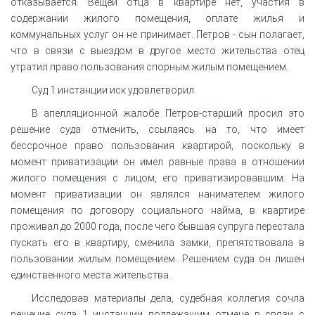
отказывается. Вещей отца в квартире нет, участия в
содержании жилого помещения, оплате жилья и
коммунальных услуг он не принимает. Петров - сын полагает,
что в связи с выездом в другое место жительства отец
утратил право пользования спорным жилым помещением.
Суд 1 инстанции иск удовлетворил.
В апелляционной жалобе Петров-старший просил это
решение суда отменить, ссылаясь на то, что имеет
бессрочное право пользования квартирой, поскольку в
момент приватизации он имел равные права в отношении
жилого помещения с лицом, его приватизировавшим. На
момент приватизации он являлся нанимателем жилого
помещения по договору социального найма, в квартире
проживал до 2000 года, после чего бывшая супруга перестала
пускать его в квартиру, сменила замки, препятствовала в
пользовании жилым помещением. Решением суда он лишен
единственного места жительства.
Исследовав материалы дела, судебная коллегия сочла
решение суда 1 инстанции подлежащим отмене в связи с