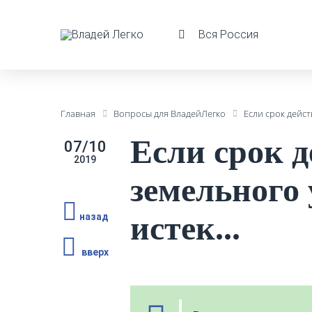
Вся Россия
Главная
Вопросы для ВладейЛегко
Если срок дейст
Если срок 
07/10
2019
земельного 
истек...
назад
вверх