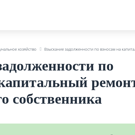
нальное хозяйство
Взыскание задолженности по взносам на капит
задолженности по
 капитальный ремонт
о собственника