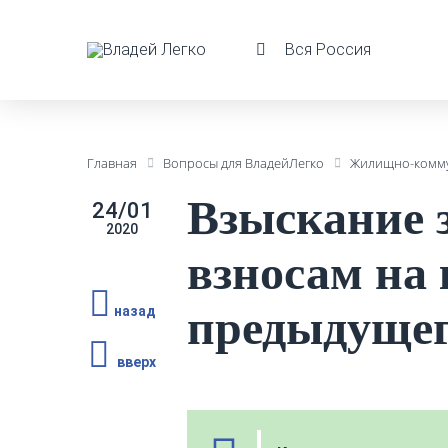
Вся Россия
Главная
Вопросы для ВладейЛегко
Жилищно-комму
Взыскание 
24/01
2020
взносам на
предыдущег
назад
вверх