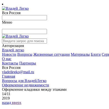
Вся Россия
Меню
Авторизация
Владей легко
Новости
Вопросы
Жизненные ситуации
Материалы
Блоги
Сер
О нас
Контакты
Партнеры
Вся Россия
vladeilegko@mail.ru
Главная
Вопросы для ВладейЛегко
Оформление недвижимости
Оформление кладовки между этажами
14/11
2019
назад
вверх