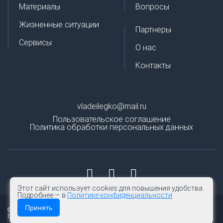
Материалы
Вопросы
Жизненные ситуации
Партнеры
Сервисы
О нас
Контакты
vladeilegko@mail.ru
Пользовательское соглашение
Политика обработки персональных данных
Этот сайт использует cookies для повышения удобства.
Подробнее — в
Политике конфиденциальности
Принять
© 2026 | Владей легко
Все права защищены.