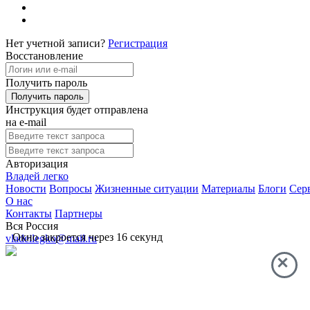
Нет учетной записи?
Регистрация
Восстановление
Получить пароль
Инструкция будет отправлена
на e-mail
Авторизация
Владей легко
Новости
Вопросы
Жизненные ситуации
Материалы
Блоги
Сер
О нас
Контакты
Партнеры
Вся Россия
Окно закроется через
16
секунд
vladeilegko@mail.ru