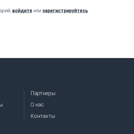
арий,
войдите
или
зарегистрируйтесь
Партнеры
ы
О нас
Контакты