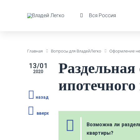
Вся Россия
Главная
Вопросы для ВладейЛегко
Оформление н
Раздельная
13/01
2020
ипотечного
назад
вверх
Возможна ли раздель
квартиры?