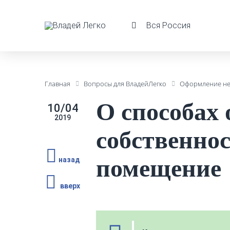
Вся Россия
Главная
Вопросы для ВладейЛегко
Оформление н
О способах 
10/04
2019
собственно
помещение
назад
вверх