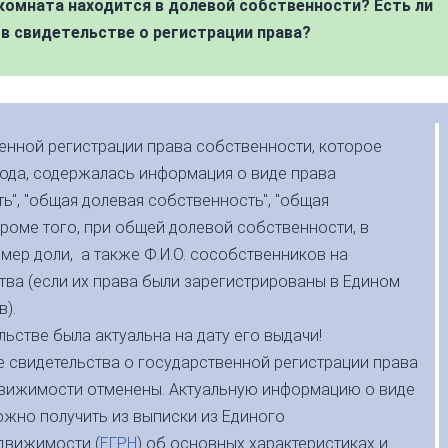
 комната находится в долевой собственности? Есть ли
в свидетельстве о регистрации права?
венной регистрации права собственности, которое
года, содержалась информация о виде права
ь", "общая долевая собственность", "общая
роме того, при общей долевой собственности, в
мер доли, а также Ф.И.О. сособственников на
тва (если их права были зарегистрированы в Едином
).
ьстве была актуальна на дату его выдачи!
е свидетельства о государственной регистрации права
движимости отменены. Актуальную информацию о виде
жно получить из выписки из Единого
движимости (
ЕГРН
) об основных характеристиках и