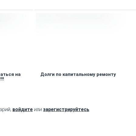
аться на
Долги по капитальному ремонту
!!
арий,
войдите
или
зарегистрируйтесь