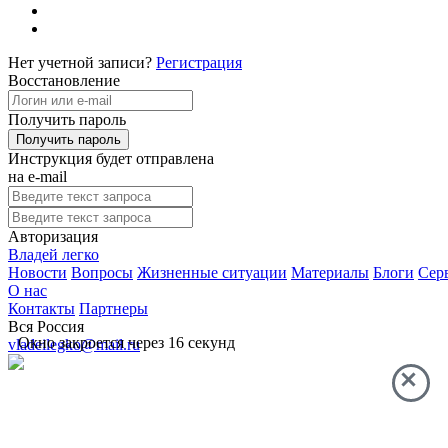
Нет учетной записи?
Регистрация
Восстановление
Получить пароль
Инструкция будет отправлена
на e-mail
Авторизация
Владей легко
Новости
Вопросы
Жизненные ситуации
Материалы
Блоги
Сер
О нас
Контакты
Партнеры
Вся Россия
Окно закроется через
16
секунд
vladeilegko@mail.ru