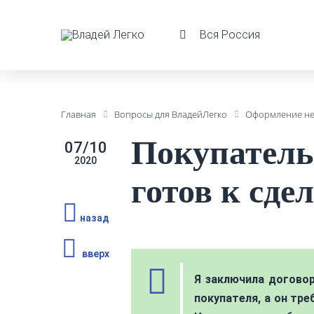
Вся Россия
Главная
Вопросы для ВладейЛегко
Оформление н
Покупатель 
07/10
2020
готов к сде
назад
вверх
Я заключила договор
покупателя, а он тр