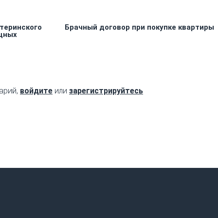
теринского
Брачный договор при покупке квартиры
щных
арий,
войдите
или
зарегистрируйтесь