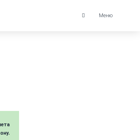
Меню
чета
ону.