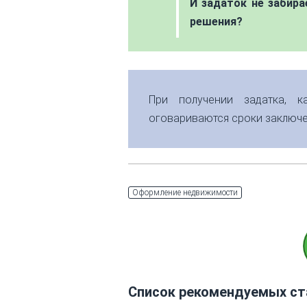
И задаток не забира
решения?
При получении задатка, к
оговариваются сроки заключен
Оформление недвижимости
Список рекомендуемых ст