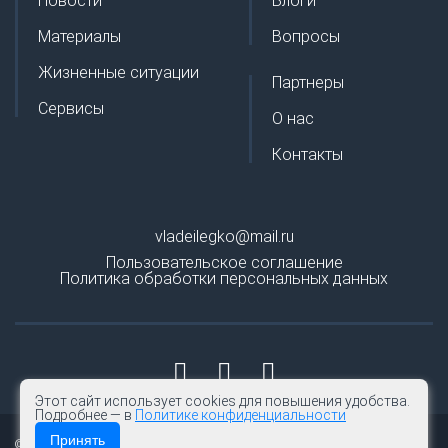
Новости
Блоги
Материалы
Вопросы
Жизненные ситуации
Партнеры
Сервисы
О нас
Контакты
vladeilegko@mail.ru
Пользовательское соглашение
Политика обработки персональных данных
Этот сайт использует cookies для повышения удобства.
Подробнее — в
Политике конфиденциальности
Принять
© 2026 | Владей легко