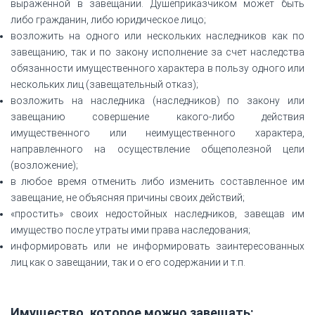
выраженной в завещании. Душеприказчиком может быть
либо гражданин, либо юридическое лицо;
возложить на одного или нескольких наследников как по
завещанию, так и по закону исполнение за счет наследства
обязанности имущественного характера в пользу одного или
нескольких лиц (завещательный отказ);
возложить на наследника (наследников) по закону или
завещанию совершение какого-либо действия
имущественного или неимущественного характера,
направленного на осуществление общеполезной цели
(возложение);
в любое время отменить либо изменить составленное им
завещание, не объясняя причины своих действий;
«простить» своих недостойных наследников, завещав им
имущество после утраты ими права наследования;
информировать или не информировать заинтересованных
лиц как о завещании, так и о его содержании и т.п.
Имущество, которое можно завещать: