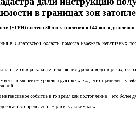
кадастра дали инструкцию пол
имости в границах зон затопл
сти (ЕГРН) внесено 80 зон затопления и 144 зон подтопления
ния в Саратовской области помогла избежать негативных по
атапливается в результате повышения уровня воды в реках, озё
исходит повышение уровня грунтовых вод, что приводит к з
словий.
и интенсивное событие в то время как подтопление – это более 
двергается определенным рискам, таким как: