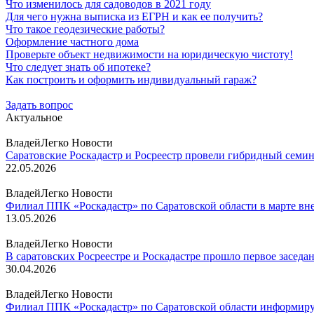
Что изменилось для садоводов в 2021 году
Для чего нужна выписка из ЕГРН и как ее получить?
Что такое геодезические работы?
Оформление частного дома
Проверьте объект недвижимости на юридическую чистоту!
Что следует знать об ипотеке?
Как построить и оформить индивидуальный гараж?
Задать вопрос
Актуальное
ВладейЛегко Новости
Саратовские Роскадастр и Росреестр провели гибридный семи
22.05.2026
ВладейЛегко Новости
Филиал ППК «Роскадастр» по Саратовской области в марте вн
13.05.2026
ВладейЛегко Новости
В саратовских Росреестре и Роскадастре прошло первое заседа
30.04.2026
ВладейЛегко Новости
Филиал ППК «Роскадастр» по Саратовской области информирует