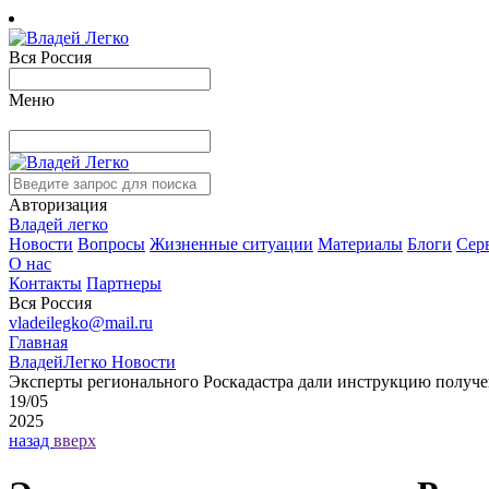
Вся Россия
Меню
Авторизация
Владей легко
Новости
Вопросы
Жизненные ситуации
Материалы
Блоги
Сер
О нас
Контакты
Партнеры
Вся Россия
vladeilegko@mail.ru
Главная
ВладейЛегко Новости
Эксперты регионального Роскадастра дали инструкцию получе
19/05
2025
назад
вверх