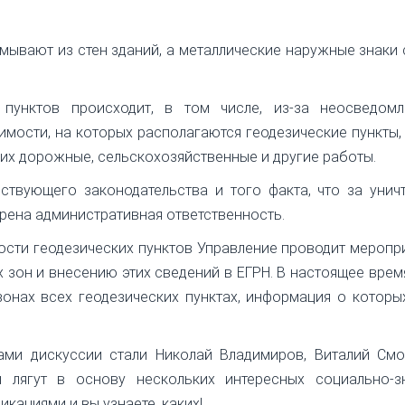
мывают из стен зданий, а металлические наружные знаки
 пунктов происходит, в том числе, из-за неосведомл
мости, на которых располагаются геодезические пункты,
их дорожные, сельскохозяйственные и другие работы.
йствующего законодательства и того факта, что за уни
рена административная ответственность.
ости геодезических пунктов Управление проводит меропр
 зон и внесению этих сведений в ЕГРН. В настоящее врем
онах всех геодезических пунктах, информация о которы
ами дискуссии стали Николай Владимиров, Виталий Смо
ы лягут в основу нескольких интересных социально-з
икациями и вы узнаете, каких!