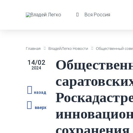
Вся Россия
Главная
ВладейЛегко Новости
Общественный совет
Общественн
14/02
2024
саратовских
Роскадастр
назад
вверх
инновацион
сохранения