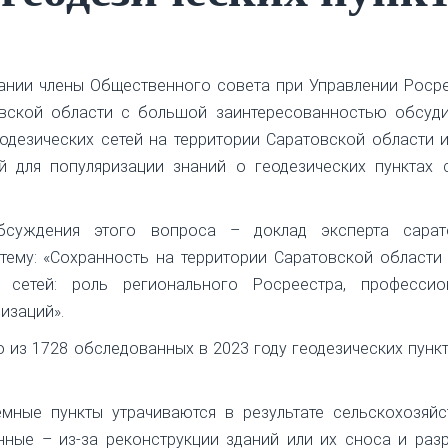
дании члены Общественного совета при Управлении Роср
вской области с большой заинтересованностью обсуди
одезических сетей на территории Саратовской области 
 для популяризации знаний о геодезических пунктах 
суждения этого вопроса – доклад эксперта сарат
тему: «Сохранность на территории Саратовской области
х сетей: роль регионального Росреестра, профессио
изаций».
то из 1728 обследованных в 2023 году геодезических пунк
емные пункты утрачиваются в результате сельскохозяй
енные – из-за реконструкции зданий или их сноса и раз