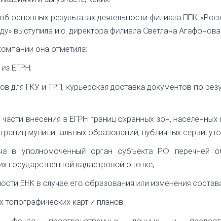
 об основных результатах деятельности филиала ППК «Рос
ду» выступила и.о. директора филиала Светлана Агафонова
омпании она отметила:
из ЕГРН;
в для ГКУ и ГРП, курьерская доставка документов по рез
в части внесения в ЕГРН границ охранных зон, населенных 
 границ муниципальных образований, публичных сервитутов
ча в уполномоченный орган субъекта РФ перечней о
х государственной кадастровой оценке;
ости ЕНК в случае его образования или изменения состава
 топографических карт и планов;