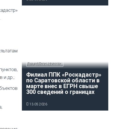
кадастр»
.
ультатам
ВладейЛегко Новости
пунктов,
Филиал ППК «Роскадастр»
 и др.;
по Саратовской области в
марте внес в ЕГРН свыше
бъектов
300 сведений о границах
13.05.2026
;