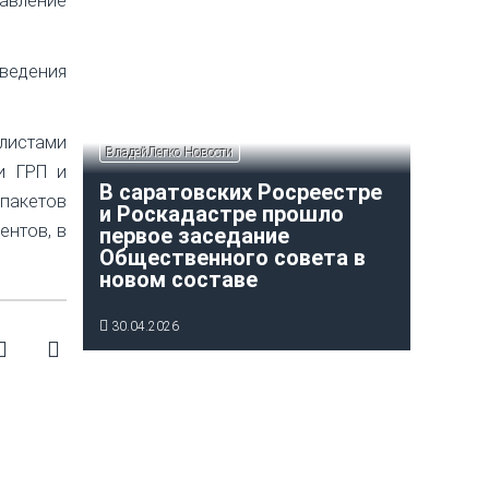
вление
ведения
алистами
ВладейЛегко Новости
и ГРП и
В саратовских Росреестре
 пакетов
и Роскадастре прошло
ентов, в
первое заседание
Общественного совета в
новом составе
30.04.2026