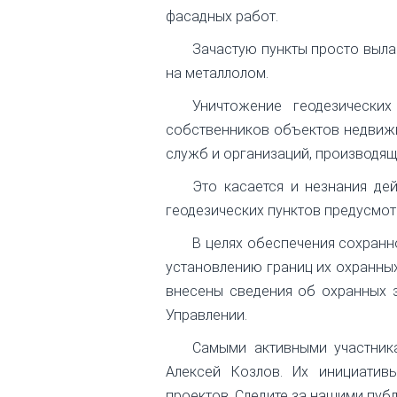
фасадных работ.
Зачастую пункты просто выла
на металлолом.
Уничтожение геодезических
собственников объектов недвижи
служб и организаций, производящ
Это касается и незнания де
геодезических пунктов предусмот
В целях обеспечения сохранн
установлению границ их охранных
внесены сведения об охранных з
Управлении.
Самыми активными участник
Алексей Козлов. Их инициатив
проектов. Следите за нашими публ