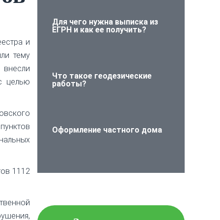
Для чего нужна выписка из
ЕГРН и как ее получить?
еестра и
ли тему
и внесли
Что такое геодезические
с целью
работы?
овского
 пунктов
Оформление частного дома
нальных
тов 1112
Проверьте объект
недвижимости на
юридическую чистоту!
ственной
рушения,