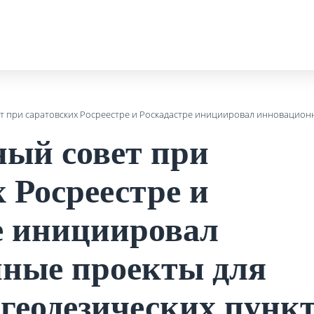
 при саратовских Росреестре и Роскадастре инициировал инновационн
ый совет при
 Росреестре и
е инициировал
ные проекты для
 геодезических пунк