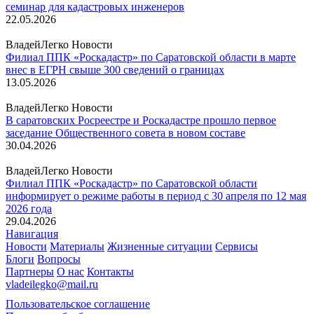
семинар для кадастровых инженеров
22.05.2026
ВладейЛегко Новости
Филиал ППК «Роскадастр» по Саратовской области в марте
внес в ЕГРН свыше 300 сведений о границах
13.05.2026
ВладейЛегко Новости
В саратовских Росреестре и Роскадастре прошло первое
заседание Общественного совета в новом составе
30.04.2026
ВладейЛегко Новости
Филиал ППК «Роскадастр» по Саратовской области
информирует о режиме работы в период с 30 апреля по 12 мая
2026 года
29.04.2026
Навигация
Новости
Материалы
Жизненные ситуации
Сервисы
Блоги
Вопросы
Партнеры
О нас
Контакты
vladeilegko@mail.ru
Пользовательское соглашение