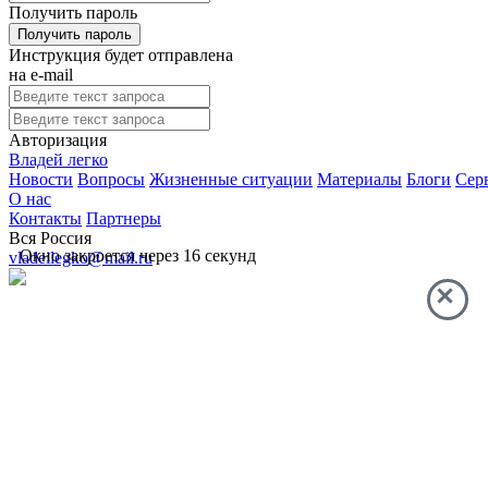
Получить пароль
Инструкция будет отправлена
на e-mail
Авторизация
Владей легко
Новости
Вопросы
Жизненные ситуации
Материалы
Блоги
Сер
О нас
Контакты
Партнеры
Вся Россия
Окно закроется через
16
секунд
vladeilegko@mail.ru