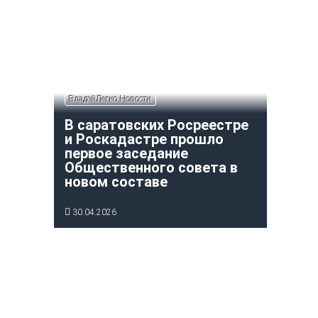
ВладейЛегко Новости
В саратовских Росреестре
и Роскадастре прошло
первое заседание
Общественного совета в
новом составе
30.04.2026