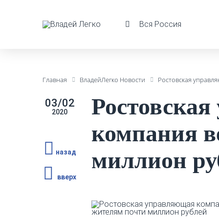
Вся Россия
Главная
ВладейЛегко Новости
Ростовская управл
Ростовская
03/02
2020
компания в
миллион ру
назад
вверх