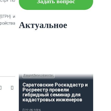
стр» по
Задать вопрос
Что следует знать об
ипотеке?
ЕГРН) и
Актуальное
ройства
Как построить и оформить
индивидуальный гараж?
ВладейЛегко Новости
Саратовские Роскадастр и
Росреестр провели
гибридный семинар для
кадастровых инженеров
22.05.2026