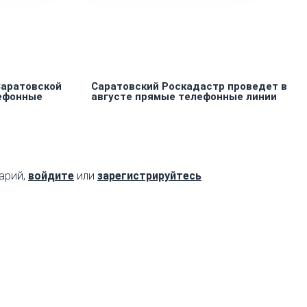
Саратовской
Саратовский Роскадастр проведет в
ефонные
августе прямые телефонные линии
арий,
войдите
или
зарегистрируйтесь