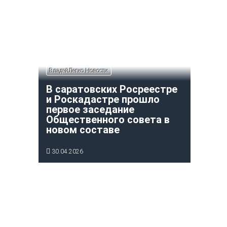
ВладейЛегко Новости
В саратовских Росреестре
и Роскадастре прошло
первое заседание
Общественного совета в
новом составе
30.04.2026