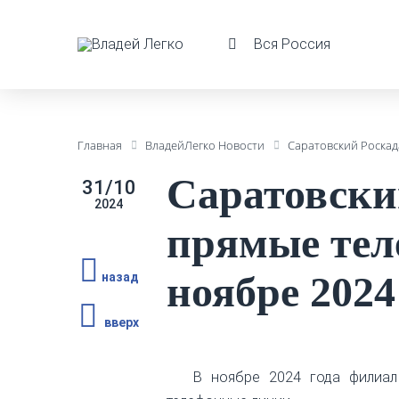
Вся Россия
Главная
ВладейЛегко Новости
Саратовский Роскад
Саратовски
31/10
2024
прямые тел
ноябре 2024
назад
вверх
В ноябре 2024 года филиал