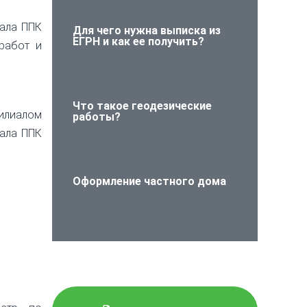
иала ППК
Для чего нужна выписка из
ЕГРН и как ее получить?
работ и
Что такое геодезические
филиалом
работы?
иала ППК
Оформление частного дома
Проверьте объект
недвижимости на
юридическую чистоту!