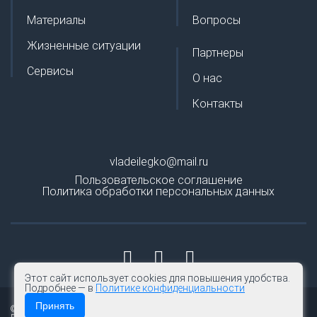
Материалы
Вопросы
Жизненные ситуации
Партнеры
Сервисы
О нас
Контакты
vladeilegko@mail.ru
Пользовательское соглашение
Политика обработки персональных данных
Этот сайт использует cookies для повышения удобства.
Подробнее — в
Политике конфиденциальности
Принять
© 2026 | Владей легко