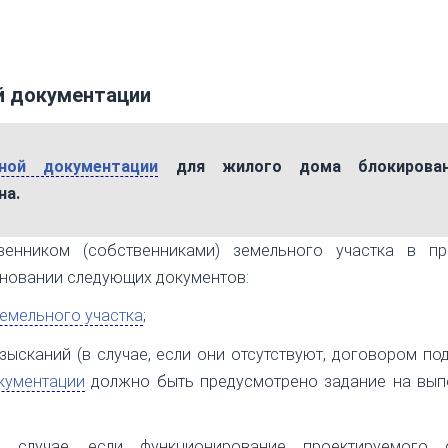
й документации
тной документации
для жилого дома блокирован
на.
венником (собственниками) земельного участка в пр
сновании следующих документов:
земельного участка
;
ысканий (в случае, если они отсутствуют, договором по
кументации
должно быть предусмотрено задание на вып
в случае, если функционирование проектируемого 