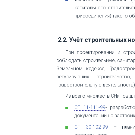
капитального строительс
присоединения) такого об
2.2. Учёт строительных н
При проектировании и стро
соблюдать строительные, санита
Земельном кодексе, Градостро
регулирующих строительство
градостроительную деятельность)
Из всего множеств СНиПов дл
СП 11-111-99
- разработк
документации на застрой
СП 30-102-99
– планир