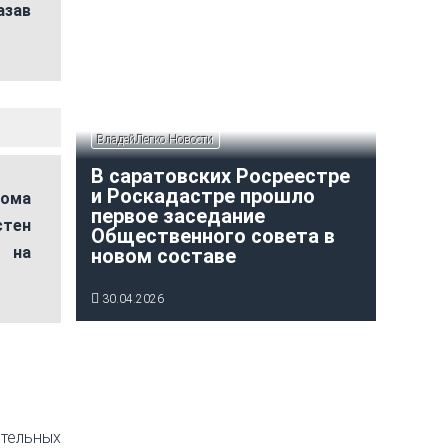
азав
ВладейЛегко Новости
В саратовских Росреестре
и Роскадастре прошло
дома
первое заседание
стен
Общественного совета в
н на
новом составе
30.04.2026
тельных