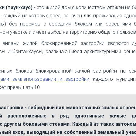
и (таун-хаус)
- это жилой дом с количеством этажей не бо
, каждый из которых предназначен для проживания одно
ны) без проемов с соседним блоком или соседними б
ом участке и имеет выход на территорию общего пользов
 видами жилой блокированной застройки являются ду
усы и британхаусы, различающиеся архитектурными реш
жилых блоков блокированной жилой застройки на зе
лами землепользования и застройки
каждого муницип
жет превышать 10.
застройки - гибридный вид малоэтажных жилых строен
ой расположенные в ряд однотипные жилые до
 с другом боковыми стенами. Каждый из таких автоно
ьный вход, выводящий на собственный земельный уча