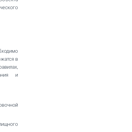
ического
бходимо
ржатся в
авилах,
кания и
ровочной
ищного