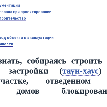
кументации
 правил при проектировании
строительство
ввод объекта в эксплуатации
енности
знать, собираясь строить
й застройки (
таун-хаус
)
частке, отведенном 
ва домов блокирован