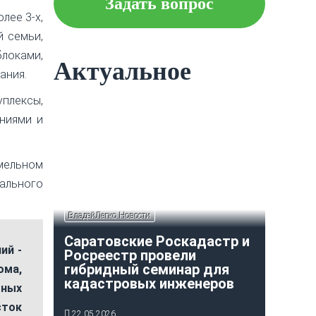
Задать вопрос
лее 3-х,
Что следует знать об
й семьи,
ипотеке?
локами,
Актуальное
ания.
плексы,
Как построить и оформить
индивидуальный гараж?
ениями и
мельном
ального
ВладейЛегко Новости
Саратовские Роскадастр и
ий -
Росреестр провели
гибридный семинар для
ма,
кадастровых инженеров
мных
сток
22.05.2026