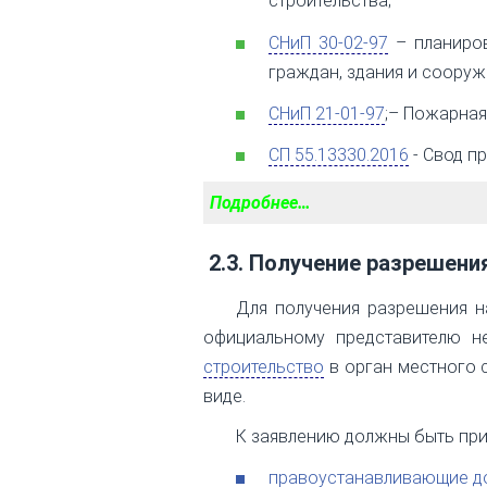
строительства;
СНиП 30-02-97
– планиров
граждан, здания и сооруж
СНиП 21-01-97
;– Пожарная
СП 55.13330.2016
- Свод п
Подробнее…
2.3. Получение разрешени
Для получения разрешения н
официальному представителю 
строительство
в орган местного 
виде.
К заявлению должны быть пр
правоустанавливающие до