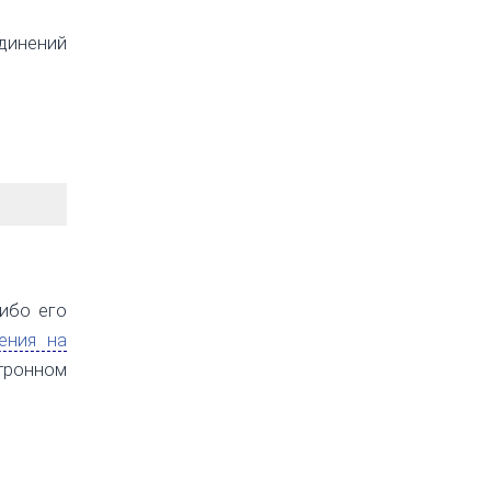
динений
либо его
ения на
тронном