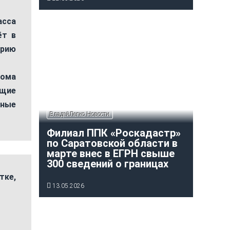
сса
ёт в
орию
дома
бщие
рные
ВладейЛегко Новости
Филиал ППК «Роскадастр»
по Саратовской области в
марте внес в ЕГРН свыше
300 сведений о границах
тке,
13.05.2026