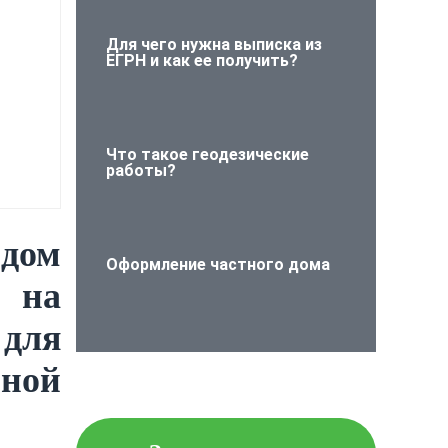
Для чего нужна выписка из
ЕГРН и как ее получить?
Что такое геодезические
работы?
 дом
Оформление частного дома
 на
для
ной
Проверьте объект
недвижимости на
юридическую чистоту!