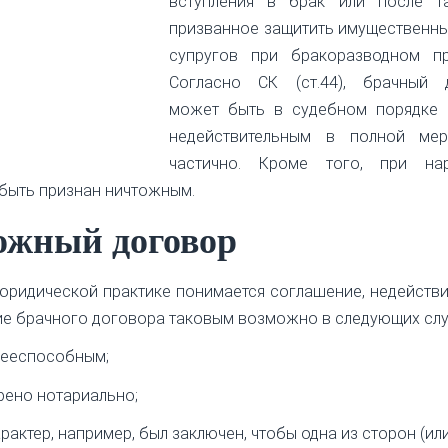
вступления в брак или после та
призванное защитить имущественны
супругов при бракоразводном пр
Согласно СК (ст.44), брачный 
может быть в судебном порядке 
недействительным в полной ме
частично. Кроме того, при на
быть признан ничтожным.
ожный договор
юридической практике понимается соглашение, недейств
ие брачного договора таковым возможно в следующих слу
едееспособным;
рено нотариально;
актер, например, был заключен, чтобы одна из сторон (ил