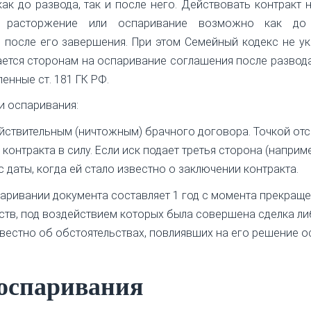
к до развода, так и после него. Действовать контракт 
о расторжение или оспаривание возможно как до
и после его завершения. При этом Семейный кодекс не у
ается сторонам на оспаривание соглашения после развода
енные ст. 181 ГК РФ.
и оспаривания:
ействительным (ничтожным) брачного договора. Точкой отс
 контракта в силу. Если иск подает третья сторона (наприм
 с даты, когда ей стало известно о заключении контракта.
аривании документа составляет 1 год с момента прекращ
тв, под воздействием которых была совершена сделка ли
известно об обстоятельствах, повлиявших на его решение 
 оспаривания