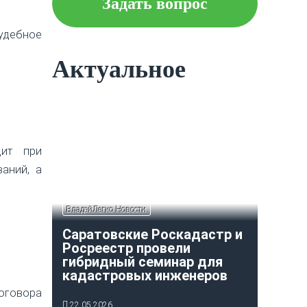
Задать вопрос
Что следует знать об
Судебное
ипотеке?
Актуальное
Как построить и оформить
индивидуальный гараж?
дит при
аний, а
ВладейЛегко Новости
Саратовские Роскадастр и
Росреестр провели
гибридный семинар для
кадастровых инженеров
договора
22.05.2026