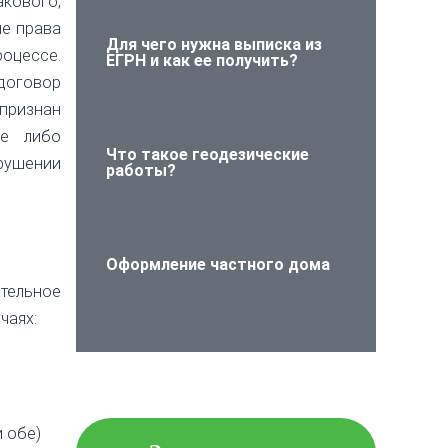
кового,
е права
Для чего нужна выписка из
оцессе.
ЕГРН и как ее получить?
договор
признан
ре либо
Что такое геодезические
рушении
работы?
Оформление частного дома
ительное
чаях:
Проверьте объект
недвижимости на
юридическую чистоту!
и обе)