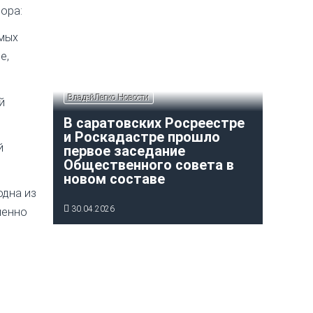
ора:
емых
е,
ВладейЛегко Новости
й
В саратовских Росреестре
и Роскадастре прошло
й
первое заседание
Общественного совета в
новом составе
одна из
30.04.2026
менно