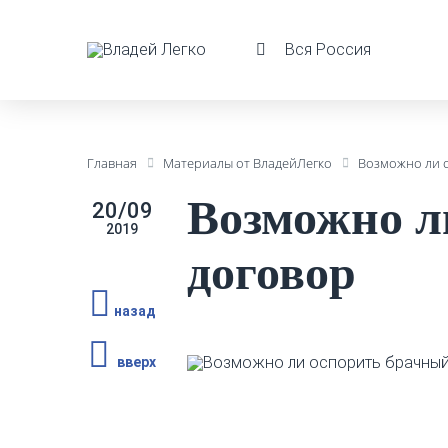
Вся Россия
Главная
Материалы от ВладейЛегко
Возможно ли 
Возможно л
20/09
2019
договор
назад
вверх