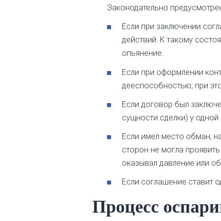
Законодательно предусмотре
Если при заключении сог
действий. К такому сост
опьянение.
Если при оформлении конт
дееспособностью, при это
Если договор был заключ
сущности сделки) у одной 
Если имел место обман, на
сторон не могла проявить
оказывал давление или об
Если соглашение ставит о
Процесс оспар