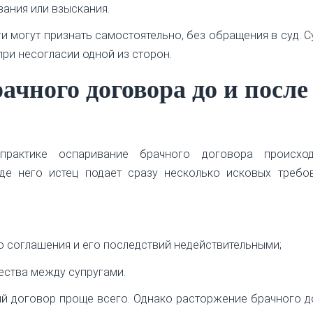
ания или взыскания.
и могут признать самостоятельно, без обращения в суд. 
при несогласии одной из сторон.
ачного договора до и после
рактике оспаривание брачного договора происхо
де него истец подает сразу несколько исковых требов
о соглашения и его последствий недействительными;
ества между супругами.
ый договор проще всего. Однако расторжение брачного 