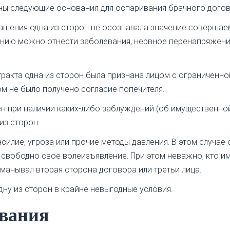
ны следующие основания для оспаривания брачного догов
лашения одна из сторон не осознавала значение соверша
оянию можно отнести заболевания, нервное перенапряжени
ракта одна из сторон была признана лицом с ограниченно
м не было получено согласие попечителя.
ен при наличии каких-либо заблуждений (об имущественно
из сторон.
силие, угроза или прочие методы давления. В этом случае 
 свободно свое волеизъявление. При этом неважно, кто и
манывал вторая сторона договора или третьи лица.
дну из сторон в крайне невыгодные условия.
ивания