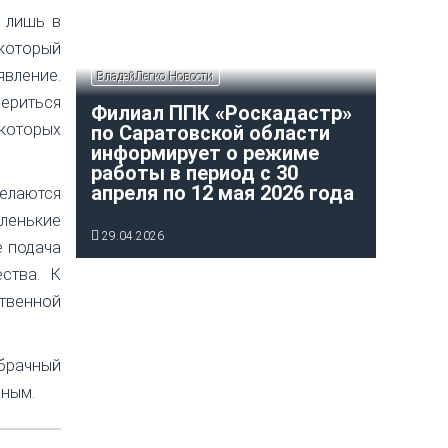
 лишь в
 который
вление.
ВладейЛегко Новости
ериться
Филиал ППК «Роскадастр»
 которых
по Саратовской области
информирует о режиме
работы в период с 30
апреля по 12 мая 2026 года
делаются
аленькие
29.04.2026
е подача
ства. К
твенной
 брачный
нным.