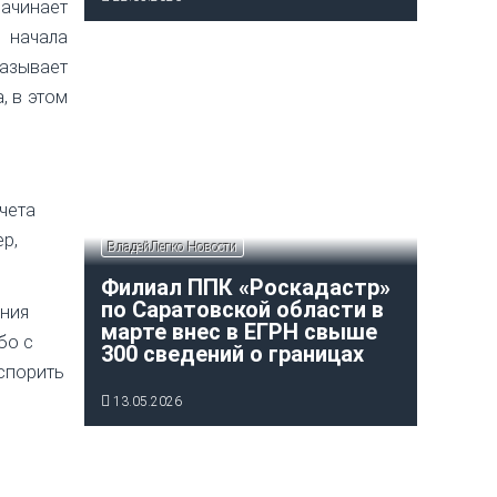
начинает
 начала
казывает
, в этом
чета
ер,
ВладейЛегко Новости
Филиал ППК «Роскадастр»
по Саратовской области в
ения
марте внес в ЕГРН свыше
бо с
300 сведений о границах
оспорить
13.05.2026