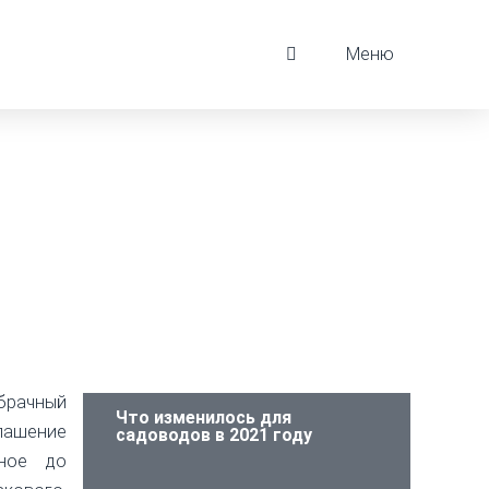
Меню
брачный
Что изменилось для
лашение
садоводов в 2021 году
нное до