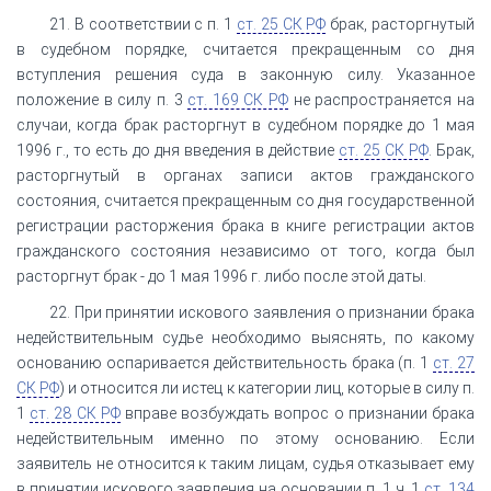
21. В соответствии с п. 1
ст. 25 СК РФ
брак, расторгнутый
в судебном порядке, считается прекращенным со дня
вступления решения суда в законную силу. Указанное
положение в силу п. 3
ст. 169 СК РФ
не распространяется на
случаи, когда брак расторгнут в судебном порядке до 1 мая
1996 г., то есть до дня введения в действие
ст. 25 СК РФ
. Брак,
расторгнутый в органах записи актов гражданского
состояния, считается прекращенным со дня государственной
регистрации расторжения брака в книге регистрации актов
гражданского состояния независимо от того, когда был
расторгнут брак - до 1 мая 1996 г. либо после этой даты.
22. При принятии искового заявления о признании брака
недействительным судье необходимо выяснять, по какому
основанию оспаривается действительность брака (п. 1
ст. 27
СК РФ
) и относится ли истец к категории лиц, которые в силу п.
1
ст. 28 СК РФ
вправе возбуждать вопрос о признании брака
недействительным именно по этому основанию. Если
заявитель не относится к таким лицам, судья отказывает ему
в принятии искового заявления на основании п. 1 ч. 1
ст. 134