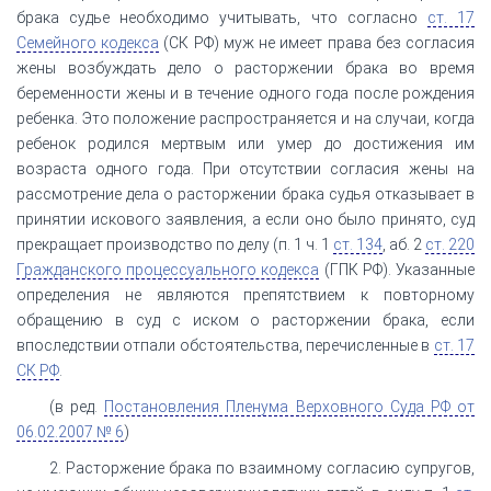
брака судье необходимо учитывать, что согласно
ст. 17
Семейного кодекса
(СК РФ) муж не имеет права без согласия
жены возбуждать дело о расторжении брака во время
беременности жены и в течение одного года после рождения
ребенка. Это положение распространяется и на случаи, когда
ребенок родился мертвым или умер до достижения им
возраста одного года. При отсутствии согласия жены на
рассмотрение дела о расторжении брака судья отказывает в
принятии искового заявления, а если оно было принято, суд
прекращает производство по делу (п. 1 ч. 1
ст. 134
, аб. 2
ст. 220
Гражданского процессуального кодекса
(ГПК РФ). Указанные
определения не являются препятствием к повторному
обращению в суд с иском о расторжении брака, если
впоследствии отпали обстоятельства, перечисленные в
ст. 17
СК РФ
.
(в ред.
Постановления Пленума Верховного Суда РФ от
06.02.2007 № 6
)
2. Расторжение брака по взаимному согласию супругов,