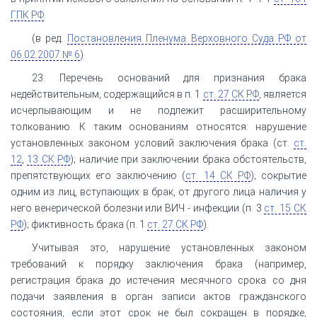
ГПК РФ
.
(в ред.
Постановления Пленума Верховного Суда РФ от
06.02.2007 № 6
)
23. Перечень оснований для признания брака
недействительным, содержащийся в п. 1
ст. 27 СК РФ
, является
исчерпывающим и не подлежит расширительному
толкованию. К таким основаниям относятся: нарушение
установленных законом условий заключения брака (ст.
ст.
12
,
13 СК РФ
); наличие при заключении брака обстоятельств,
препятствующих его заключению (
ст. 14 СК РФ
); сокрытие
одним из лиц, вступающих в брак, от другого лица наличия у
него венерической болезни или ВИЧ - инфекции (п. 3
ст. 15 СК
РФ
); фиктивность брака (п. 1
ст. 27 СК РФ
).
Учитывая это, нарушение установленных законом
требований к порядку заключения брака (например,
регистрация брака до истечения месячного срока со дня
подачи заявления в орган записи актов гражданского
состояния, если этот срок не был сокращен в порядке,