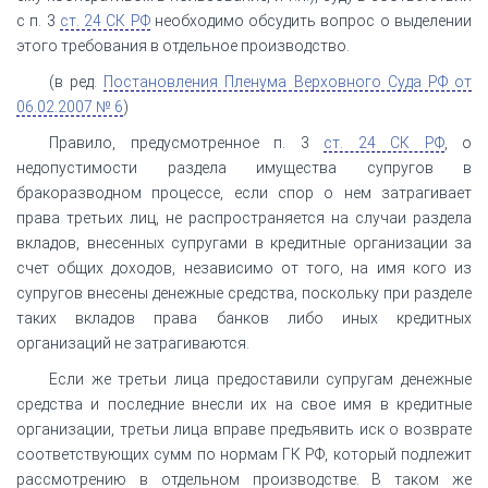
с п. 3
ст. 24 СК РФ
необходимо обсудить вопрос о выделении
этого требования в отдельное производство.
(в ред.
Постановления Пленума Верховного Суда РФ от
06.02.2007 № 6
)
Правило, предусмотренное п. 3
ст. 24 СК РФ
, о
недопустимости раздела имущества супругов в
бракоразводном процессе, если спор о нем затрагивает
права третьих лиц, не распространяется на случаи раздела
вкладов, внесенных супругами в кредитные организации за
счет общих доходов, независимо от того, на имя кого из
супругов внесены денежные средства, поскольку при разделе
таких вкладов права банков либо иных кредитных
организаций не затрагиваются.
Если же третьи лица предоставили супругам денежные
средства и последние внесли их на свое имя в кредитные
организации, третьи лица вправе предъявить иск о возврате
соответствующих сумм по нормам ГК РФ, который подлежит
рассмотрению в отдельном производстве. В таком же