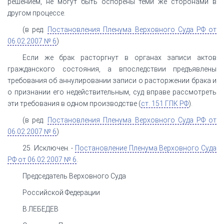
решением, не могут быть оспорены теми же сторонами в
другом процессе.
(в ред.
Постановления Пленума Верховного Суда РФ от
06.02.2007 № 6
)
Если же брак расторгнут в органах записи актов
гражданского состояния, а впоследствии предъявлены
требования об аннулировании записи о расторжении брака и
о признании его недействительным, суд вправе рассмотреть
эти требования в одном производстве (
ст. 151 ГПК РФ
).
(в ред.
Постановления Пленума Верховного Суда РФ от
06.02.2007 № 6
)
25. Исключен. -
Постановление Пленума Верховного Суда
РФ от 06.02.2007 № 6
.
Председатель Верховного Суда
Российской Федерации
В.ЛЕБЕДЕВ