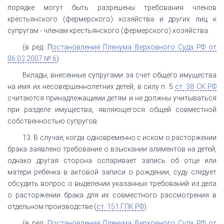
порядке могут быть разрешены требования членов
крестьянского (фермерского) хозяйства и других лиц к
супругам - членам крестьянского (фермерского) хозяйства.
(в ред. П
остановления Пленума Верховного Суда РФ от
06.02.2007 № 6
)
Вклады, внесенные супругами за счет общего имущества
на имя их несовершеннолетних детей, в силу п. 5
ст. 38 СК РФ
считаются принадлежащими детям и не должны учитываться
при разделе имущества, являющегося общей совместной
собственностью супругов.
13. В случае, когда одновременно с иском о расторжении
брака заявлено требование о взыскании алиментов на детей,
однако другая сторона оспаривает запись об отце или
матери ребенка в актовой записи о рождении, суду следует
обсудить вопрос о выделении указанных требований из дела
о расторжении брака для их совместного рассмотрения в
отдельном производстве (
ст. 151 ГПК РФ
).
(в ред.
Постановления Пленума Верховного Суда РФ от