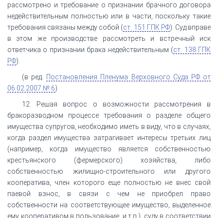
рассмотрено и требование о признании брачного договора
недействительным полностью или в части, поскольку такие
требования связаны между собой (
ст. 151 ГПК РФ
). Суд вправе
в этом же производстве рассмотреть и встречный иск
ответчика о признании брака недействительным (
ст. 138 ГПК
РФ
).
(в ред.
Постановления Пленума Верховного Суда РФ от
06.02.2007 № 6
)
12. Решая вопрос о возможности рассмотрения в
бракоразводном процессе требования о разделе общего
имущества супругов, необходимо иметь в виду, что в случаях,
когда раздел имущества затрагивает интересы третьих лиц
(например, когда имущество является собственностью
крестьянского (фермерского) хозяйства, либо
собственностью жилищно-строительного или другого
кооператива, член которого еще полностью не внес свой
паевой взнос, в связи с чем не приобрел право
собственности на соответствующее имущество, выделенное
ему кооперативом в пользование, и т.п.), суду в соответствии