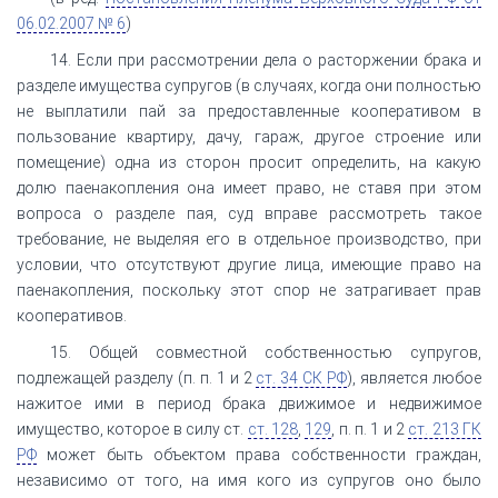
06.02.2007 № 6
)
14. Если при рассмотрении дела о расторжении брака и
разделе имущества супругов (в случаях, когда они полностью
не выплатили пай за предоставленные кооперативом в
пользование квартиру, дачу, гараж, другое строение или
помещение) одна из сторон просит определить, на какую
долю паенакопления она имеет право, не ставя при этом
вопроса о разделе пая, суд вправе рассмотреть такое
требование, не выделяя его в отдельное производство, при
условии, что отсутствуют другие лица, имеющие право на
паенакопления, поскольку этот спор не затрагивает прав
кооперативов.
15. Общей совместной собственностью супругов,
подлежащей разделу (п. п. 1 и 2
ст. 34 СК РФ
), является любое
нажитое ими в период брака движимое и недвижимое
имущество, которое в силу ст.
ст. 128
,
129
, п. п. 1 и 2
ст. 213 ГК
РФ
может быть объектом права собственности граждан,
независимо от того, на имя кого из супругов оно было