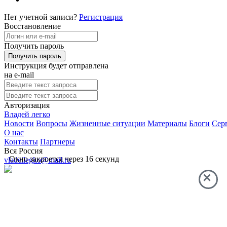
Нет учетной записи?
Регистрация
Восстановление
Получить пароль
Инструкция будет отправлена
на e-mail
Авторизация
Владей легко
Новости
Вопросы
Жизненные ситуации
Материалы
Блоги
Сер
О нас
Контакты
Партнеры
Вся Россия
Окно закроется через
16
секунд
vladeilegko@mail.ru