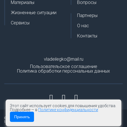
Материалы
Вопросы
Жизненные ситуации
Партнеры
Сервисы
О нас
Контакты
vladeilegko@mail.ru
Пользовательское соглашение
Политика обработки персональных данных
Этот сайт использует cookies для повышения удобства.
Подробнее — в
Политике конфиденциальности
Принять
© 2026 | Владей легко
Все права защищены.