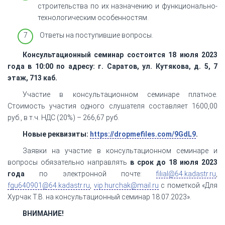
строительства по их назначению и функционально-
технологическим особенностям.
Ответы на поступившие вопросы.
Консультационный семинар состоится 18 июля 2023
года в 10:00 по адресу: г. Саратов, ул. Кутякова, д. 5, 7
этаж, 713 каб.
Участие в консультационном семинаре платное.
Стоимость участия одного слушателя составляет 1600,00
руб., в т.ч. НДС (20%) – 266,67 руб.
Новые реквизиты:
https://dropmefiles.com/9GdL9
.
Заявки на участие в консультационном семинаре и
вопросы обязательно направлять
в срок до 18 июля 2023
года
по электронной почте:
filial@64.kadastr.ru
,
fgu640901@64.kadastr.ru
,
vip.hurchak@mail.ru
с пометкой «Для
Хурчак Т.В. на консультационный семинар 18.07.2023».
ВНИМАНИЕ!