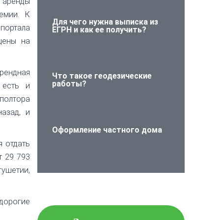
 аренды
емии. К
Для чего нужна выписка из
 портала
ЕГРН и как ее получить?
цены на
рендная
Что такое геодезические
работы?
 есть и
полтора
азад, и
Оформление частного дома
я отдать
т 29 793
гушетии,
Проверьте объект
недвижимости на
юридическую чистоту!
 дорогие