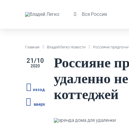
Вся Россия
Главная
ВладейЛегко Новости
Россияне предпочит
Россияне п
21/10
2020
удаленно не
коттеджей
назад
вверх