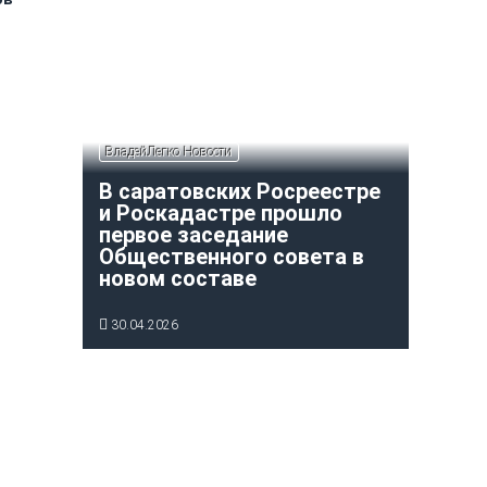
ВладейЛегко Новости
В саратовских Росреестре
и Роскадастре прошло
первое заседание
Общественного совета в
новом составе
30.04.2026