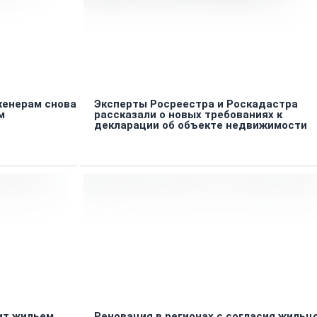
женерам снова
Эксперты Росреестра и Роскадастра
м
рассказали о новых требованиях к
декларации об объекте недвижимости
ит жильем
Реновация в регионах с согласия жильц