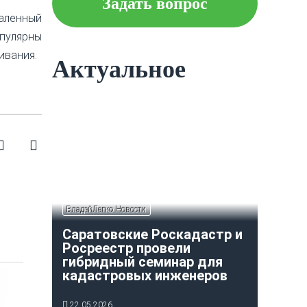
Задать вопрос
даленный
Что следует знать об
ипотеке?
опулярны
ивания.
Актуальное
Как построить и оформить
индивидуальный гараж?
ВладейЛегко Новости
Саратовские Роскадастр и
Росреестр провели
гибридный семинар для
кадастровых инженеров
22.05.2026