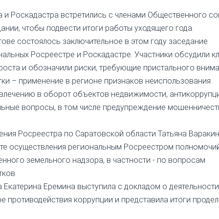
 и Роскадастра встретились с членами Общественного со
ании, чтобы подвести итоги работы уходящего года.
атове состоялось заключительное в этом году заседание
нальных Росреестре и Роскадастре. Участники обсудили 
 роста и обозначили риски, требующие пристального внима
ки – применение в регионе признаков неиспользования
вовлечению в оборот объектов недвижимости, антикоррупц
альные вопросы, в том числе предупреждение мошенничест
ения Росреестра по Саратовской области Татьяна Вараки
ыте осуществления региональным Росреестром полномочий
нного земельного надзора, в частности - по вопросам
тков.
 Екатерина Еремина выступила с докладом о деятельности
е противодействия коррупции и представила итоги продел