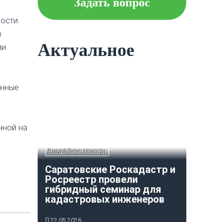
Задать вопрос
Что следует знать об
ости.
ипотеке?
й
Актуальное
ии
Как построить и оформить
индивидуальный гараж?
енные
нной на
ВладейЛегко Новости
Саратовские Роскадастр и
Росреестр провели
гибридный семинар для
кадастровых инженеров
22.05.2026