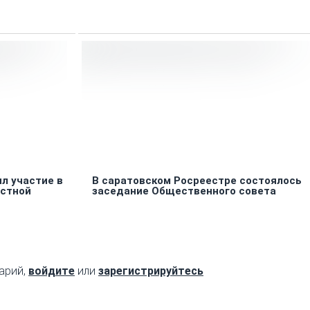
л участие в
В саратовском Росреестре состоялось
естной
заседание Общественного совета
арий,
войдите
или
зарегистрируйтесь