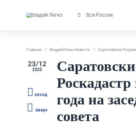
Вся Россия
Главная
ВладейЛегко Новости
Саратовские Росрее
Саратовски
23/12
2025
Роскадастр 
года на за
назад
вверх
совета