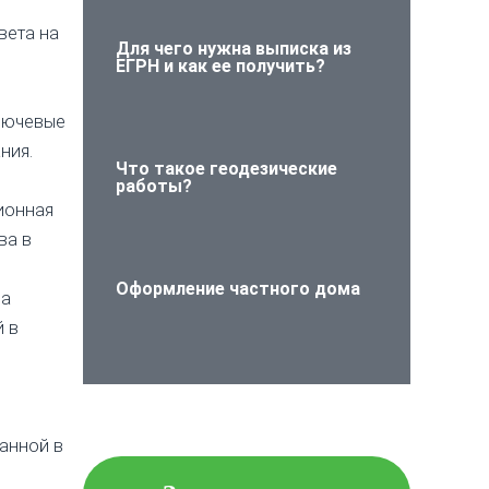
вета на
Для чего нужна выписка из
ЕГРН и как ее получить?
ключевые
ния.
Что такое геодезические
работы?
ионная
ва в
Оформление частного дома
на
 в
Проверьте объект
недвижимости на
юридическую чистоту!
анной в