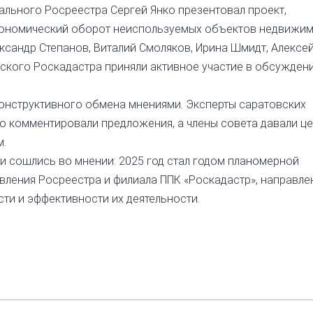
ального Росреестра Сергей Янко презентовал проект,
кономический оборот неиспользуемых объектов недвижим
сандр Степанов, Виталий Смоляков, Ирина Шмидт, Алексе
вского Роскадастра приняли активное участие в обсужден
онструктивного обмена мнениями. Эксперты саратовских
о комментировали предложения, а члены совета давали ц
м.
и сошлись во мнении: 2025 год стал годом планомерной
ления Росреестра и филиала ППК «Роскадастр», направле
ти и эффективности их деятельности.