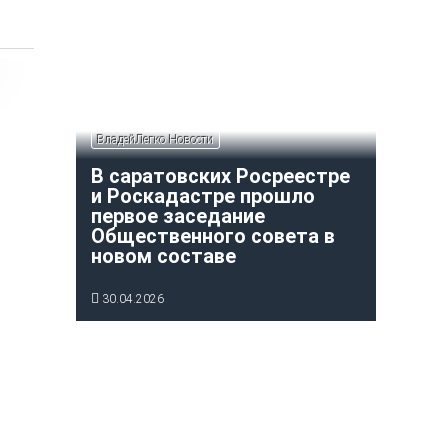
ВладейЛегко Новости
В саратовских Росреестре
и Роскадастре прошло
первое заседание
Общественного совета в
новом составе
30.04.2026