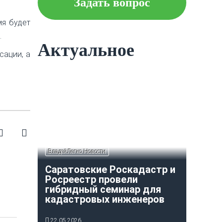
Задать вопрос
Что следует знать об
мя будет
ипотеке?
.
Актуальное
сации, а
Как построить и оформить
индивидуальный гараж?
ВладейЛегко Новости
Саратовские Роскадастр и
Росреестр провели
гибридный семинар для
кадастровых инженеров
22.05.2026