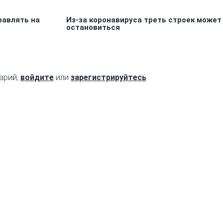
равлять на
Из-за коронавируса треть строек может
остановиться
арий,
войдите
или
зарегистрируйтесь