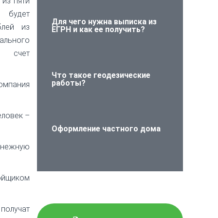
 из пяти
и будет
Для чего нужна выписка из
блей из
ЕГРН и как ее получить?
ального
 счет
Что такое геодезические
работы?
омпания
еловек –
Оформление частного дома
денежную
ойщиком
Проверьте объект
недвижимости на
юридическую чистоту!
получат