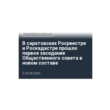
ВладейЛегко Новости
В саратовских Росреестре
и Роскадастре прошло
первое заседание
Общественного совета в
новом составе
30.04.2026