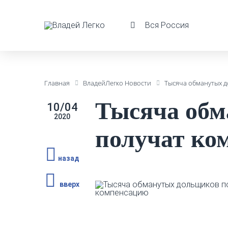
Вся Россия
Главная
ВладейЛегко Новости
Тысяча обманутых 
Тысяча обм
10/04
2020
получат ко
назад
вверх