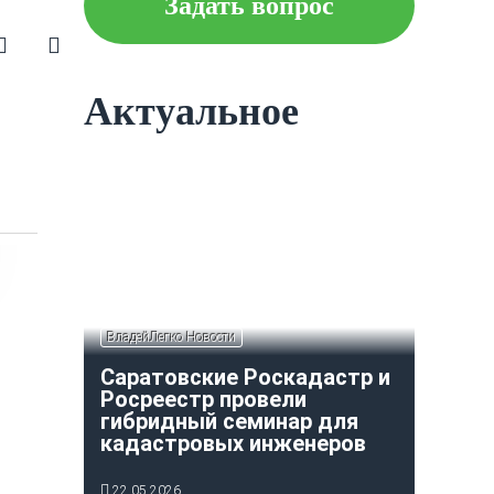
Задать вопрос
Что следует знать об
ипотеке?
Актуальное
Как построить и оформить
индивидуальный гараж?
ВладейЛегко Новости
Саратовские Роскадастр и
Росреестр провели
гибридный семинар для
кадастровых инженеров
22.05.2026