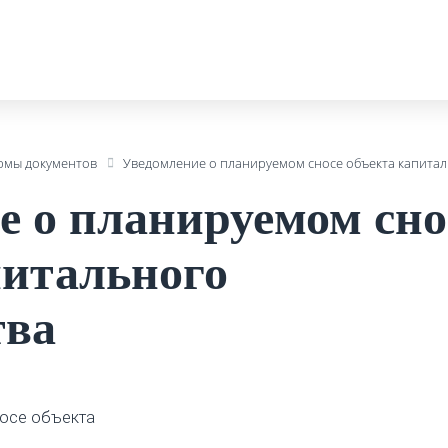
рмы документов
Уведомление о планируемом сносе объекта капитал
е о планируемом сно
питального
тва