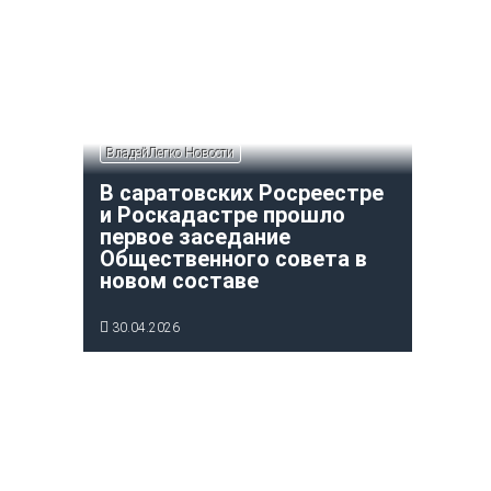
ВладейЛегко Новости
В саратовских Росреестре
и Роскадастре прошло
первое заседание
Общественного совета в
новом составе
30.04.2026