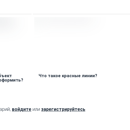
бъект
Что такое красные линии?
 оформить?
арий,
войдите
или
зарегистрируйтесь