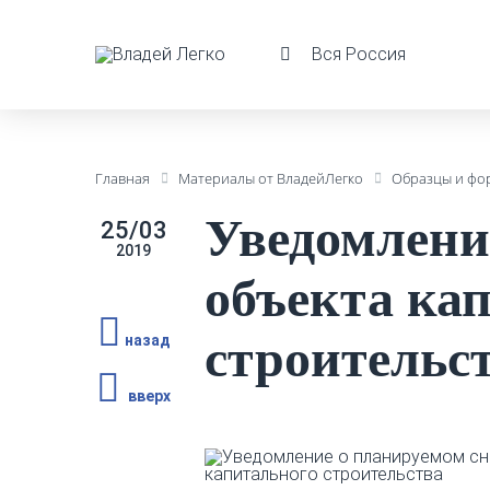
Вся Россия
Главная
Материалы от ВладейЛегко
Образцы и фо
Уведомлени
25/03
2019
объекта ка
строительс
назад
вверх