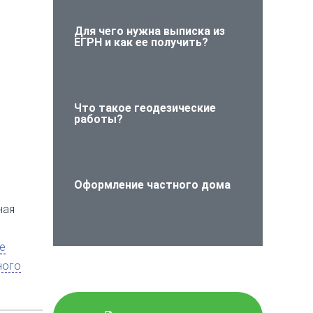
Для чего нужна выписка из
ЕГРН и как ее получить?
Что такое геодезические
работы?
Оформление частного дома
ная
е
Проверьте объект
ного
недвижимости на
юридическую чистоту!