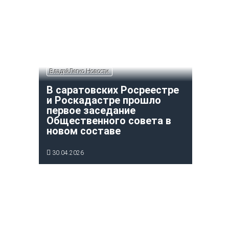
ВладейЛегко Новости
В саратовских Росреестре
и Роскадастре прошло
первое заседание
Общественного совета в
новом составе
30.04.2026