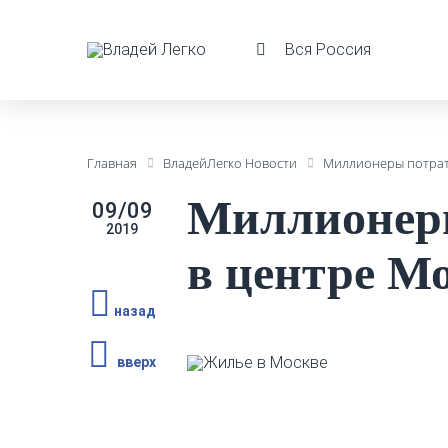
Вся Россия
Главная
ВладейЛегко Новости
Миллионеры потрати
Миллионеры
09/09
2019
в центре М
назад
вверх