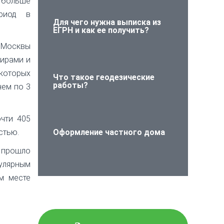
больше
ериод в
Для чего нужна выписка из
ЕГРН и как ее получить?
 Москвы
тирами и
оторых
Что такое геодезические
работы?
нем по 3
чти 405
стью.
Оформление частного дома
ы прошло
пулярным
м месте
Проверьте объект
недвижимости на
юридическую чистоту!