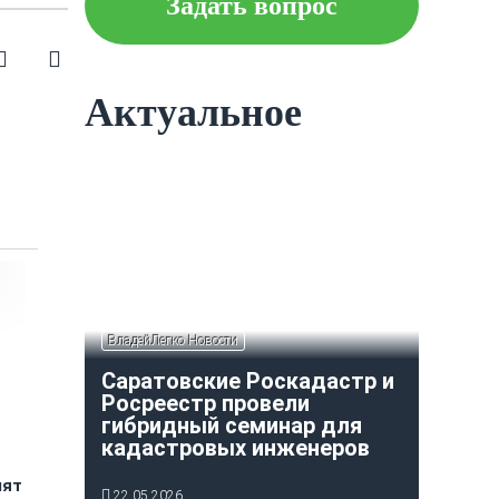
Задать вопрос
Что следует знать об
ипотеке?
Актуальное
Как построить и оформить
индивидуальный гараж?
ВладейЛегко Новости
Саратовские Роскадастр и
Росреестр провели
гибридный семинар для
кадастровых инженеров
лят
22.05.2026