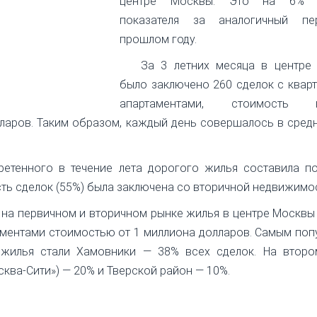
центре Москвы. Это на 6% 
показателя за аналогичный п
прошлом году.
За 3 летних месяца в центре
было заключено 260 сделок с квар
апартаментами, стоимость к
лларов. Таким образом, каждый день совершалось в сред
етенного в течение лета дорогого жилья составила по
ть сделок (55%) была заключена со вторичной недвижимо
а на первичном и вторичном рынке жилья в центре Москв
таментами стоимостью от 1 миллиона долларов. Самым по
 жилья стали Хамовники — 38% всех сделок. На второ
ква-Сити») — 20% и Тверской район — 10%.