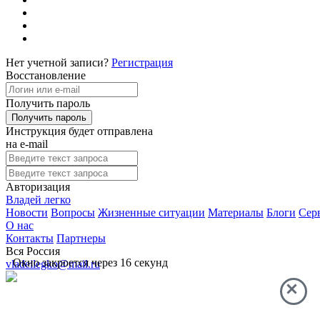
Нет учетной записи?
Регистрация
Восстановление
Получить пароль
Инструкция будет отправлена
на e-mail
Авторизация
Владей легко
Новости
Вопросы
Жизненные ситуации
Материалы
Блоги
Сер
О нас
Контакты
Партнеры
Вся Россия
Окно закроется через
16
секунд
vladeilegko@mail.ru