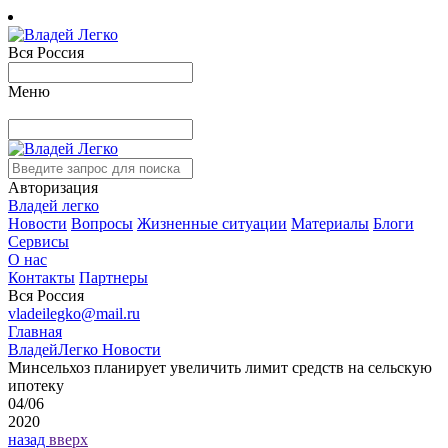
Вся Россия
Меню
Авторизация
Владей легко
Новости
Вопросы
Жизненные ситуации
Материалы
Блоги
Сервисы
О нас
Контакты
Партнеры
Вся Россия
vladeilegko@mail.ru
Главная
ВладейЛегко Новости
Минсельхоз планирует увеличить лимит средств на сельскую
ипотеку
04/06
2020
назад
вверх