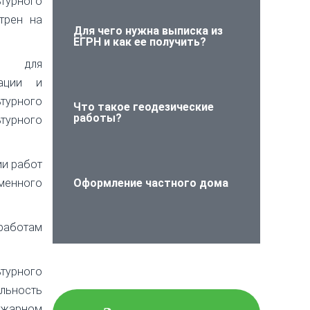
ьтурного
трен на
Для чего нужна выписка из
ЕГРН и как ее получить?
у, для
ации и
турного
Что такое геодезические
работы?
турного
ии работ
менного
Оформление частного дома
работам
Проверьте объект
недвижимости на
ьтурного
юридическую чистоту!
ельность
ожарном