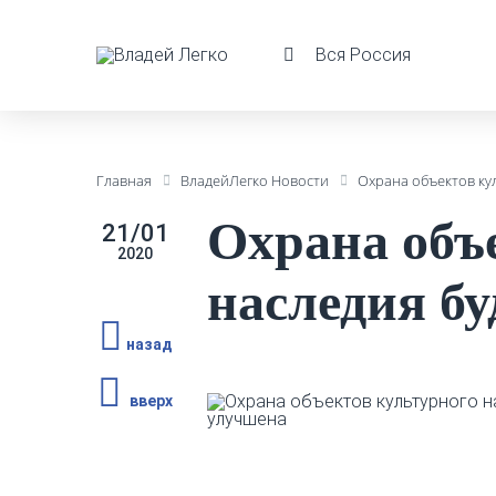
Вся Россия
Главная
ВладейЛегко Новости
Охрана объектов ку
Охрана объ
21/01
2020
наследия б
назад
вверх