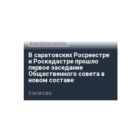
ВладейЛегко Новости
В саратовских Росреестре
и Роскадастре прошло
первое заседание
Общественного совета в
новом составе
30.04.2026