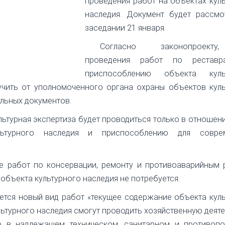
проведения работ на объектах кул
наследия. Документ будет рассмо
заседании 21 января.
Согласно законопроект
проведения работ по реставр
приспособлению объекта куль
учить от уполномоченного органа охраны объектов куль
льных документов.
льтурная экспертиза будет проводиться только в отношен
ьтурного наследия и приспособлению для совре
е работ по консервации, ремонту и противоаварийным 
объекта культурного наследия не потребуется.
ется новый вид работ «текущее содержание объекта кул
льтурного наследия смогут проводить хозяйственную деят
го в надлежащем техническом, санитарном и противоп