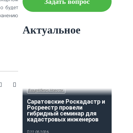
Задать вопрос
о будет
Что следует знать об
ранению
ипотеке?
Актуальное
Как построить и оформить
индивидуальный гараж?
ВладейЛегко Новости
Саратовские Роскадастр и
Росреестр провели
гибридный семинар для
кадастровых инженеров
22.05.2026