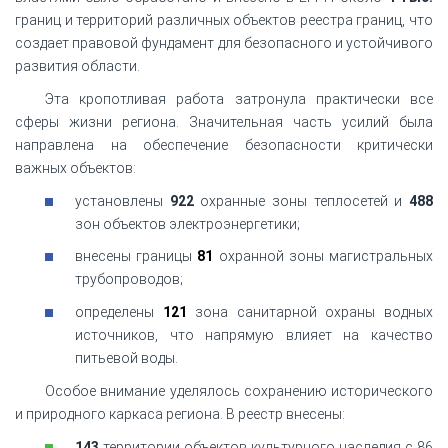
границ и территорий различных объектов реестра границ, что
создает правовой фундамент для безопасного и устойчивого
развития области.
Эта кропотливая работа затронула практически все
сферы жизни региона. Значительная часть усилий была
направлена на обеспечение безопасности критически
важных объектов:
установлены
922
охранные зоны теплосетей и
488
зон объектов электроэнергетики;
внесены границы
81
охранной зоны магистральных
трубопроводов;
определены
121
зона санитарной охраны водных
источников, что напрямую влияет на качество
питьевой воды.
Особое внимание уделялось сохранению исторического
и природного каркаса региона. В реестр внесены:
143
территории объектов культурного наследия с 86