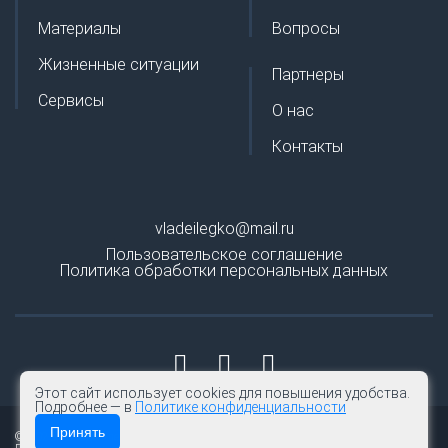
Материалы
Вопросы
Жизненные ситуации
Партнеры
Сервисы
О нас
Контакты
vladeilegko@mail.ru
Пользовательское соглашение
Политика обработки персональных данных
Этот сайт использует cookies для повышения удобства.
Подробнее — в
Политике конфиденциальности
Принять
© 2026 | Владей легко