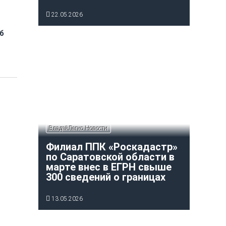
22.05.2026
б
ВладейЛегко Новости
Филиал ППК «Роскадастр»
по Саратовской области в
марте внес в ЕГРН свыше
300 сведений о границах
13.05.2026