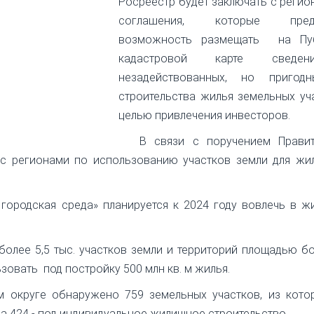
Росреестр будет заключать с реги
соглашения, которые предо
возможность размещать на Пу
кадастровой карте свед
незадействованных, но пригод
строительства жилья земельных уч
целью привлечения инвесторов.
В связи с поручением Правит
 с регионами по использованию участков земли для жи
городская среда» планируется к 2024 году вовлечь в 
олее 5,5 тыс. участков земли и территорий площадью б
зовать под постройку 500 млн кв. м жилья.
 округе обнаружено 759 земельных участков, из котор
 а 424 - под индивидуальное жилищное строительство.