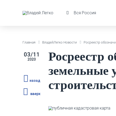
Вся Россия
Главная
ВладейЛегко Новости
Росреестр обозначи
Росреестр 
03/11
2020
земельные 
строительс
назад
вверх