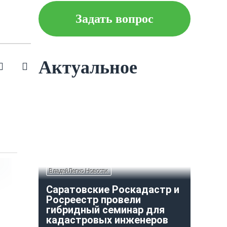
Задать вопрос
Что следует знать об
ипотеке?
Актуальное
Как построить и оформить
индивидуальный гараж?
ВладейЛегко Новости
Саратовские Роскадастр и
Росреестр провели
гибридный семинар для
кадастровых инженеров