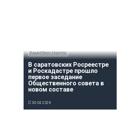
ВладейЛегко Новости
В саратовских Росреестре
и Роскадастре прошло
первое заседание
Общественного совета в
новом составе
30.04.2026