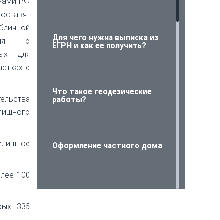
онами РФ
ставят
бличной
Для чего нужна выписка из
ения о
ЕГРН и как ее получить?
ных для
астках с
Что такое геодезические
ельства
работы?
лищного
жилищное
Оформление частного дома
олее 100
Проверьте объект
ых: 335
недвижимости на
юридическую чистоту!