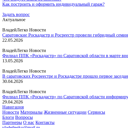
Как построить и оформить индивидуальный гараж?
Задать вопрос
Актуальное
ВладейЛегко Новости
Саратовские Роскадастр и Росреестр провели гибридный семи
22.05.2026
ВладейЛегко Новости
Филиал ППК «Роскадастр» по Саратовской области в марте вн
13.05.2026
ВладейЛегко Новости
В саратовских Росреестре и Роскадастре прошло первое заседа
30.04.2026
ВладейЛегко Новости
Филиал ППК «Роскадастр» по Саратовской области информирует
29.04.2026
Навигация
Новости
Материалы
Жизненные ситуации
Сервисы
Блоги
Вопросы
Партнеры
О нас
Контакты
vladeilegko@mail.ru