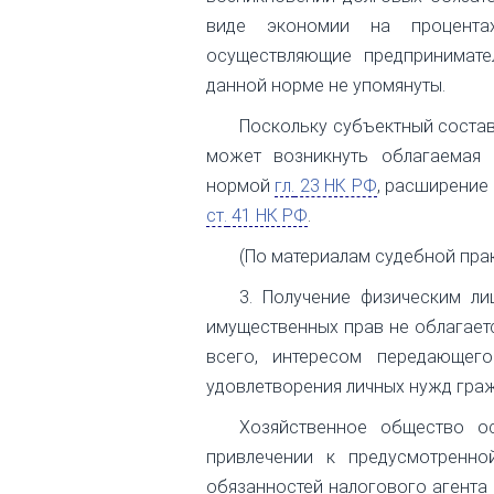
виде экономии на процентах
осуществляющие предпринимате
данной норме не упомянуты.
Поскольку субъектный состав
может возникнуть облагаемая 
нормой
гл.
23 НК РФ
, расширение
ст.
41 НК РФ
.
(По материалам судебной пра
3. Получение физическим ли
имущественных прав не облагаетс
всего, интересом передающег
удовлетворения личных нужд гра
Хозяйственное общество о
привлечении к предусмотренн
обязанностей налогового агента