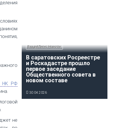
деления
словиях
жданином
онятия,
ВладейЛегко Новости
В саратовских Росреестре
и Роскадастре прошло
ражного
первое заседание
Общественного совета в
новом составе
 НК РФ
ина.
30.04.2026
логовой
.
юджет не
нтах по