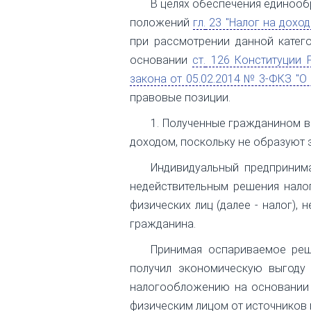
В целях обеспечения единооб
положений
гл.
23 "Налог на доход
при рассмотрении данной катег
основании
ст.
126 Конституции 
закона от 05.02.2014 № 3-ФКЗ "
правовые позиции.
1. Полученные гражданином в
доходом, поскольку не образуют
Индивидуальный предприним
недействительным решения нало
физических лиц (далее - налог),
гражданина.
Принимая оспариваемое реше
получил экономическую выгоду
налогообложению на основании 
физическим лицом от источников