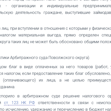
 - организации и индивидуальные предпринимат
льскую деятельность граждане, выступившие займодав
 лиц, при вступлении в отношения с которыми у физическ
налогом материальная выгода, прямо определен спец
 круга таких лиц не может быть обосновано общими пол
ктики Арбитражного суда Поволжского округа).
цом благ в виде оплаченных за него товаров (работ, 
я налогом, если предоставление таких благ обусловлено
о (оплачивающего) их лица, а не целью преимущест
жданина.
спорило в арбитражном суде решение налогового о
ой
ст.
123 НК РФ
ответственности в связи с неиспо
 по исчислению, удержанию и перечислению в бюджет на