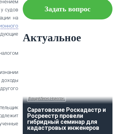
менением
Задать вопрос
 у судов
ации на
Что следует знать об
ипотеке?
ионного
ледующие
Актуальное
Как построить и оформить
 налогом
индивидуальный гараж?
изнании
 доходы
 другого
ВладейЛегко Новости
тельщик
Саратовские Роскадастр и
Росреестр провели
одлежит
гибридный семинар для
ученные
кадастровых инженеров