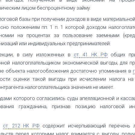
зическим лицом беспроцентному займу.
оговой базы при получении доходов в виде материально
асно положениям пп. 1 п. 1 которой доходом налогопла
номии на процентах за пользование заемными (кред
низаций или индивидуальных предпринимателей.
екции, в силу изложенных в
ст.
41 НК РФ
общих пр
нной налогоплательщиком экономической выгоды, для п
тве объекта налогообложения достаточно упоминания в
г
сти оценки такой выгоды при исчислении налога на
онтрагента налогоплательщика значения не имеет.
одами которого согласились суды апелляционной и касс
бования гражданина, признав позицию налоговой ин
 1
ст.
212 НК РФ
содержит исчерпывающий перечень л
льств перед которыми налог взимается с выгоды, полу