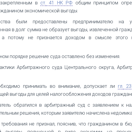
 закрепленным в
ст.
41 НК РФ
общим принципом опре
ражданином экономической выгоды.
ства были предоставлены предпринимателю на у
енная в долг сумма не образует выгоды, извлеченной гра
 а потому не признается доходом в смысле этого п
ном порядке решение суда оставлено без изменения.
актики Арбитражного суда Центрального округа, Арбит
обходимо принимать во внимание, допускает ли
гл.
23
щей выгоды для целей налогообложения доходов граждан
атель обратился в арбитражный суд с заявлением к на
тельным решения, которым заявителю начислена недоимка
 требования не признал, пояснив, что гражданином в б
ой выгоды, полученной в виде экономии на проце