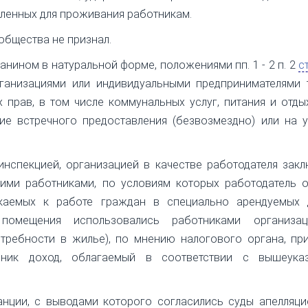
вленных для проживания работникам.
общества не признал.
нином в натуральной форме, положениями пп. 1 - 2 п. 2
ст
ганизациями или индивидуальными предпринимателями 
х прав, в том числе коммунальных услуг, питания и отды
вие встречного предоставления (безвозмездно) или на 
инспекцией, организацией в качестве работодателя зак
ими работниками, по условиям которых работодатель о
каемых к работе граждан в специально арендуемых 
 помещения использовались работниками организа
требности в жилье), по мнению налогового органа, пр
ник доход, облагаемый в соответствии с вышеука
нции, с выводами которого согласились суды апелляци