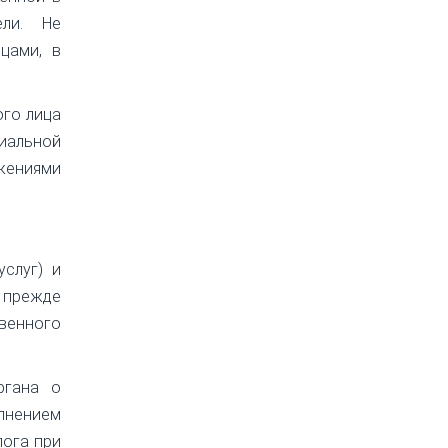
ели. Не
цами, в
ого лица
иальной
ожениями
услуг) и
, прежде
венного
ргана о
лнением
лога при