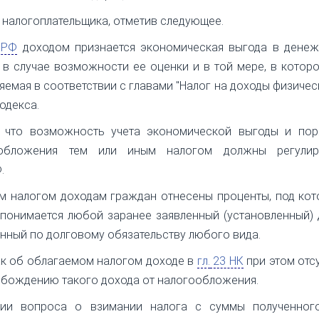
 налогоплательщика, отметив следующее.
 РФ
доходом признается экономическая выгода в денеж
 в случае возможности ее оценки и в той мере, в котор
емая в соответствии с главами "Налог на доходы физическ
одекса.
, что возможность учета экономической выгоды и пор
обложения тем или иным налогом должны регулир
.
м налогом доходам граждан отнесены проценты, под кот
онимается любой заранее заявленный (установленный) 
енный по долговому обязательству любого вида.
ак об облагаемом налогом доходе в
гл.
23 НК
при этом отсу
вобождению такого дохода от налогообложения.
ении вопроса о взимании налога с суммы полученног