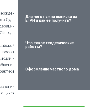
вержден
Для чего нужна выписка из
го Суда
ЕГРН и как ее получить?
дерации
015 года
Что такое геодезические
ийской
работы?
просов,
икции и
общение
Оформление частного дома
актики,
яснении
ающихся
Проверьте объект
недвижимости на
юридическую чистоту!