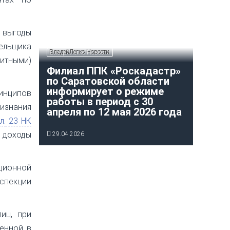
й выгоды
тельщика
ВладейЛегко Новости
итными)
Филиал ППК «Роскадастр»
по Саратовской области
информирует о режиме
инципов
работы в период с 30
ризнания
апреля по 12 мая 2026 года
л.
23 НК
 доходы
29.04.2026
ационной
спекции
иц, при
ченной в