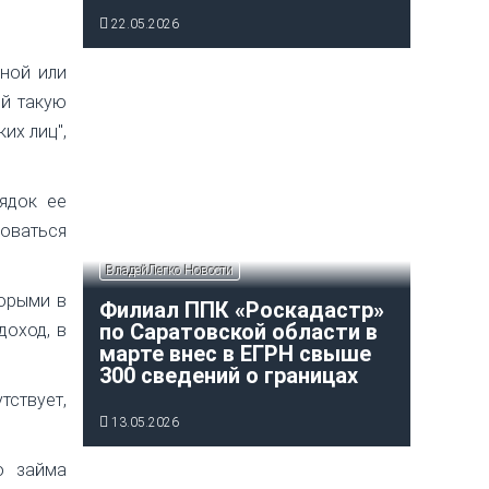
22.05.2026
ной или
ой такую
их лиц",
ядок ее
оваться
ВладейЛегко Новости
орыми в
Филиал ППК «Роскадастр»
по Саратовской области в
доход, в
марте внес в ЕГРН свыше
300 сведений о границах
тствует,
13.05.2026
о займа