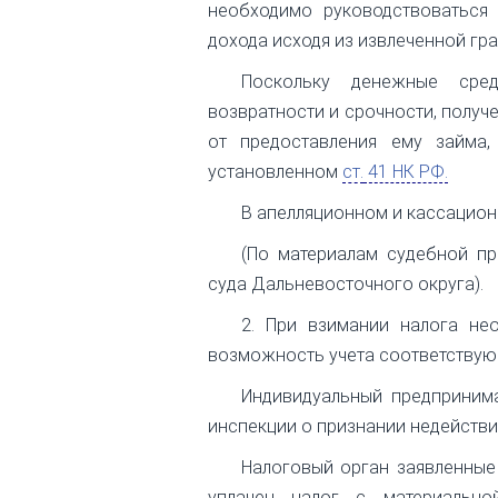
необходимо руководствоваться
дохода исходя из извлеченной г
Поскольку денежные сред
возвратности и срочности, получ
от предоставления ему займа,
установленном
ст.
41 НК РФ.
В апелляционном и кассацион
(По материалам судебной пр
суда Дальневосточного округа).
2. При взимании налога не
возможность учета соответствую
Индивидуальный предприним
инспекции о признании недействи
Налоговый орган заявленные
уплачен налог с материальн