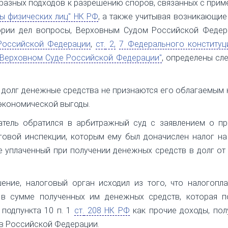
разных подходов к разрешению споров, связанных с при
ы физических лиц" НК РФ
, а также учитывая возникающие
ории дел вопросы, Верховным Судом Российской Федер
Российской Федерации
,
ст.
2,
7 Федерального конституц
О Верховном Суде Российской Федерации"
, определены с
 долг денежные средства не признаются его облагаемым
 экономической выгоды.
атель обратился в арбитражный суд с заявлением о пр
говой инспекции, которым ему был доначислен налог на
 не уплаченный при получении денежных средств в долг от
ние, налоговый орган исходил из того, что налогопла
 в сумме полученных им денежных средств, которая п
подпункта 10 п. 1
ст.
208 НК РФ
как прочие доходы, пол
 в Российской Федерации.