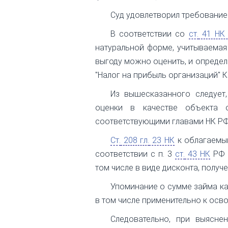
Суд удовлетворил требование
В соответствии со
ст.
41 НК
натуральной форме, учитываемая
выгоду можно оценить, и определя
"Налог на прибыль организаций" К
Из вышесказанного следует
оценки в качестве объекта 
соответствующими главами НК РФ
Ст.
208 гл.
23 НК
к облагаемы
соответствии с п. 3
ст.
43 НК
РФ п
том числе в виде дисконта, получ
Упоминание о сумме займа к
в том числе применительно к ос
Следовательно, при выясн