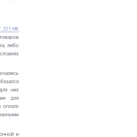
.
211 НК
товаров
ха, либо
условиях
лючались
бязался
для них
ции для
и оплате
занными
онной и