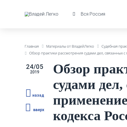
Вся Россия
Главная
Материалы от ВладейЛегко
Судебная прак
Обзор практики рассмотрения судами дел, связанных с
Обзор прак
24/05
2019
судами дел,
применение
назад
вверх
кодекса Ро