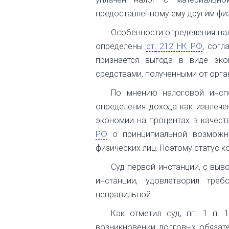
предоставленному ему другим фи
Особенности определения нал
определены
ст.
212 НК РФ
, согл
признается выгода в виде эко
средствами, полученными от орга
По мнению налоговой инсп
определения дохода как извлече
экономии на процентах в качес
РФ
о принципиальной возможно
физических лиц. Поэтому статус к
Суд первой инстанции, с выв
инстанции, удовлетворил тре
неправильной.
Как отметил суд, пп. 1 п.
возникновении долговых обязате