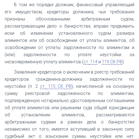
В том же порядке должник, финансовый управляющий
его имуществом, кредиторы должника, чьи требования
признаны обоснованными арбитражным судом,
рассматривающим дело о банкротстве, вправе предъявить
иски об изменении установленного судом размера
алиментов или об освобождении от уплаты алиментов, об
освобождении от уплаты задолженности по алиментам и
(или) задолженности по уплате неустойки за
несвоевременную уплату алиментов (
ст.
114
и
119 СК РФ
).
Заявления кредиторов о включении в реестр требований
кредиторов гражданина-должника задолженности по
неустойке (п. 2
ст.
115 СК РФ
), начисленной на основную
сумму реестровой задолженности по алиментам,
подтвержденную нотариально удостоверенным соглашением
об уплате алиментов или решением суда общей юрисдикции
об установлении алиментов, рассматриваются
арбитражными судами в рамках дела о банкротстве
независимо от того, имеется вступивший в законную силу
судебный акт о взыскании суммы неустойки или нет.