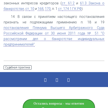
законных интересов кредиторов (
ст.
61.2
и
61.3 Закона о
банкротстве
,
ст.
10
и
168
,
170
, п. 1
ст.
174.1 ГК РФ
).
14. В связи с принятием настоящего постановления
признать не подлежащими применению п. 18 и 19
постановления Пленума Высшего Арбитражного Суда
Российской Федерации от 30 июня 2011 года № 51 "О
рассмотрении дел о банкротстве индивидуальных
предпринимателей"
.
Судебная практика
Остались вопросы - мы ответим