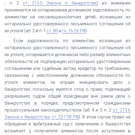
- п. 2
ст.
213.5 Закона о банкротстве
) во внимание
принимается не оспариваемая должником задолженность по
алиментам на несовершеннолетних детей, возникшая из
нотариально удостоверенного письменного соглашения об
их уплате (аб. 2-й п. 1
ст.
80
и
гл.
16 СК РФ
).
Если задолженность по алиментам, возникшая из
нотариально удостоверенного письменного соглашения об
их уплате, оспаривается должником либо размер алиментных
обязательств не подтвержден нотариально удостоверенным
соглашением или судебным актом, кредитор по требованию,
связанному с неисполнением должником обязанности по
уплате алиментов, не вправе инициировать дело о
банкротстве, поскольку имеется спор о праве, подлежащий
разрешению судом общей юрисдикции вне рамок дела о
банкротстве в порядке, предусмотренном гражданским
процессуальным законодательством (аб. 4 и 5 п. 2
ст.
213.6
Закона о банкротстве
,
ст.
22 ГПК РФ
). В этом случае право на
обращение в арбитражный суд с заявлением о банкротстве
возникает у получателя алиментов после вступления в