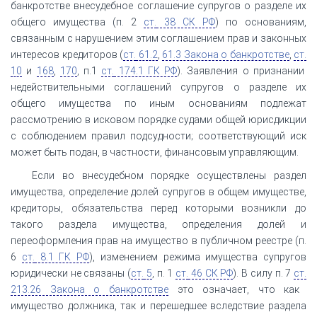
банкротстве внесудебное соглашение супругов о разделе их
общего имущества (п. 2
ст.
38 СК РФ
) по основаниям,
связанным с нарушением этим соглашением прав и законных
интересов кредиторов (
ст.
61.2
,
61.3 Закона о банкротстве
,
ст.
10
и
168
,
170
, п.1
ст.
174.1 ГК РФ
). Заявления о признании
недействительными соглашений супругов о разделе их
общего имущества по иным основаниям подлежат
рассмотрению в исковом порядке судами общей юрисдикции
с соблюдением правил подсудности; соответствующий иск
может быть подан, в частности, финансовым управляющим.
Если во внесудебном порядке осуществлены раздел
имущества, определение долей супругов в общем имуществе,
кредиторы, обязательства перед которыми возникли до
такого раздела имущества, определения долей и
переоформления прав на имущество в публичном реестре (п.
6
ст.
8.1 ГК РФ
), изменением режима имущества супругов
юридически не связаны (
ст.
5
, п. 1
ст.
46 СК РФ
). В силу п. 7
ст.
213.26 Закона о банкротстве
это означает, что как
имущество должника, так и перешедшее вследствие раздела