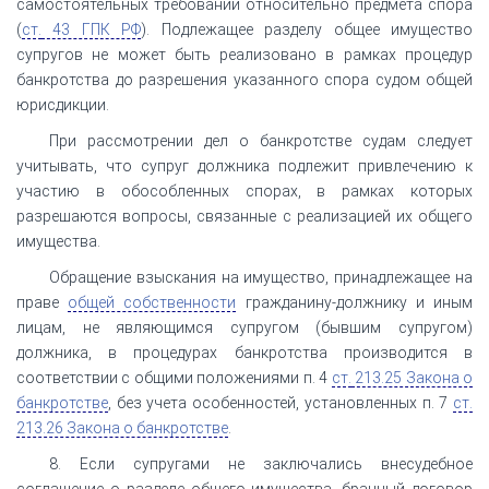
самостоятельных требований относительно предмета спора
(
ст.
43 ГПК РФ
). Подлежащее разделу общее имущество
супругов не может быть реализовано в рамках процедур
банкротства до разрешения указанного спора судом общей
юрисдикции.
При рассмотрении дел о банкротстве судам следует
учитывать, что супруг должника подлежит привлечению к
участию в обособленных спорах, в рамках которых
разрешаются вопросы, связанные с реализацией их общего
имущества.
Обращение взыскания на имущество, принадлежащее на
праве
общей собственности
гражданину-должнику и иным
лицам, не являющимся супругом (бывшим супругом)
должника, в процедурах банкротства производится в
соответствии с общими положениями п. 4
ст.
213.25 Закона о
банкротстве
, без учета особенностей, установленных п. 7
ст.
213.26 Закона о банкротстве
.
8. Если супругами не заключались внесудебное
соглашение о разделе общего имущества, брачный договор