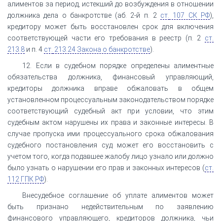
алиментов за период, истекший до возбуждения в отношении
должника дела о банкротстве (аб. 2-й п. 2
ст.
107 СК РФ
),
кредитору может быть восстановлен срок для включения
соответствующей части его требования в реестр (п. 2
ст.
213.8
и п. 4
ст.
213.24 Закона о банкротстве
).
12. Если в судебном порядке определены алиментные
обязательства должника, финансовый управляющий,
кредиторы должника вправе обжаловать в общем
установленном процессуальным законодательством порядке
соответствующий судебный акт при условии, что этим
судебным актом нарушены их права и законные интересы. В
случае пропуска ими процессуального срока обжалования
судебного постановления суд может его восстановить с
учетом того, когда подавшее жалобу лицо узнало или должно
было узнать о нарушении его прав и законных интересов (
ст.
112 ГПК РФ
).
Внесудебное соглашение об уплате алиментов может
быть признано недействительным по заявлению
финансового управляющего, кредиторов должника, чьи