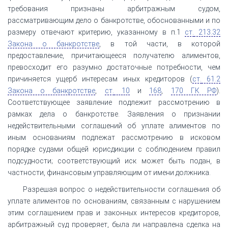
требования признаны арбитражным судом,
рассматривающим дело о банкротстве, обоснованными и по
размеру отвечают критерию, указанному в п.1
ст.
213.32
Закона о банкротстве
, в той части, в которой
предоставление, причитающееся получателю алиментов,
превосходит его разумно достаточные потребности, чем
причиняется ущерб интересам иных кредиторов (
ст.
61.2
Закона о банкротстве
,
ст.
10
и
168
,
170 ГК РФ
).
Соответствующее заявление подлежит рассмотрению в
рамках дела о банкротстве. Заявления о признании
недействительными соглашений об уплате алиментов по
иным основаниям подлежат рассмотрению в исковом
порядке судами общей юрисдикции с соблюдением правил
подсудности; соответствующий иск может быть подан, в
частности, финансовым управляющим от имени должника.
Разрешая вопрос о недействительности соглашения об
уплате алиментов по основаниям, связанным с нарушением
этим соглашением прав и законных интересов кредиторов,
арбитражный суд проверяет, была ли направлена сделка на