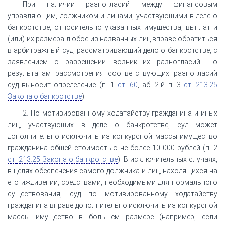
При наличии разногласий между финансовым
управляющим, должником и лицами, участвующими в деле о
банкротстве, относительно указанных имущества, выплат и
(или) их размера любое из названных лиц вправе обратиться
в арбитражный суд, рассматривающий дело о банкротстве, с
заявлением о разрешении возникших разногласий. По
результатам рассмотрения соответствующих разногласий
суд выносит определение (п. 1
ст.
60
, аб. 2-й п. 3
ст.
213.25
Закона о банкротстве
).
2. По мотивированному ходатайству гражданина и иных
лиц, участвующих в деле о банкротстве, суд может
дополнительно исключить из конкурсной массы имущество
гражданина общей стоимостью не более 10 000 рублей (п. 2
ст.
213.25 Закона о банкротстве
). В исключительных случаях,
в целях обеспечения самого должника и лиц, находящихся на
его иждивении, средствами, необходимыми для нормального
существования, суд по мотивированному ходатайству
гражданина вправе дополнительно исключить из конкурсной
массы имущество в большем размере (например, если