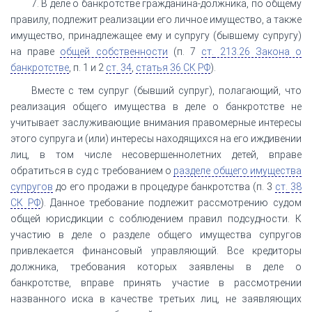
7. В деле о банкротстве гражданина-должника, по общему
правилу, подлежит реализации его личное имущество, а также
имущество, принадлежащее ему и супругу (бывшему супругу)
на праве
общей собственности
(п. 7
ст.
213.26 Закона о
банкротстве
, п. 1 и 2
ст.
34
,
статья 36 СК РФ
).
Вместе с тем супруг (бывший супруг), полагающий, что
реализация общего имущества в деле о банкротстве не
учитывает заслуживающие внимания правомерные интересы
этого супруга и (или) интересы находящихся на его иждивении
лиц, в том числе несовершеннолетних детей, вправе
обратиться в суд с требованием о
разделе общего имущества
супругов
до его продажи в процедуре банкротства (п. 3
ст.
38
СК РФ
). Данное требование подлежит рассмотрению судом
общей юрисдикции с соблюдением правил подсудности. К
участию в деле о разделе общего имущества супругов
привлекается финансовый управляющий. Все кредиторы
должника, требования которых заявлены в деле о
банкротстве, вправе принять участие в рассмотрении
названного иска в качестве третьих лиц, не заявляющих