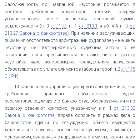
Задолженность по названной неустойке погашается в
составе требований кредиторов третьей очереди
удовлетворения после погашения основной суммы
задолженности (п. 3
ст.
137
, п. 1
ст.
213.1
и аб. 4-й п. 3
ст.
213.27 Закона о банкротстве
). При наличии заслуживающих
внимания обстоятельств арбитражный суд вправе уменьшить
неустойку, не подтвержденную судебным актом о ее
взыскании, если предъявленная к включению в реестр
неустойка явно несоразмерна последствиям нарушения
обязательства по уплате алиментов (абзац второй п. 2
ст.
115
СК РФ
).
13. Финансовый управляющий, кредиторы должника, чьи
требования признаны арбитражным судом,
рассматривающим дело о банкротстве, обоснованными и по
размеру отвечают критерию, указанному в п. 1
ст.
213.32
Закона о банкротстве
, вправе оспорить в рамках дела о
банкротстве сделки по отчуждению общего имущества
должника и его супруга, совершенные супругом должника, по
основаниям, связанным с нарушением этими сделками прав и