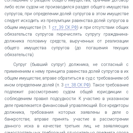
либо если судом не производился раздел общего имущества
супругов, при определении долей супругов в этом имуществе
следует исходить из презумпции равенства долей супругов в
общем имуществе (п. 1
ст.
39 СК РФ
) и при отсутствии общих
обязательств супругов перечислять супругу гражданина-
должника половину средств, вырученных от реализации
общего имущества супругов (до погашения текущих
обязательств).
Супруг (бывший супруг) должника, не согласный с
применением к нему принципа равенства долей супругов в их
общем имуществе, вправе обратиться в суд с требованием об
ином определении долей (п. 3
ст.
38 СК РФ
). Такое требование
подлежит рассмотрению судом общей юрисдикции с
соблюдением правил подсудности. К участию в указанном
деле привлекается финансовый управляющий. Все кредиторы
должника, требования которых заявлены в деле о
банкротстве, вправе принять участие в рассмотрении
данного иска в качестве третьих лиц, не заявляющих
самостоятельных требований относительно предмета спора