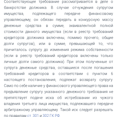
Соответствующее требование рассматривается в деле о
банкротстве должника. В случае отчуждения супругом
имущества, подлежащего передаче финансовому
управляющему, он обязан передать в конкурсную массу
денежные средства в сумме, эквивалентной полной
стоимости данного имущества (если в реестр требований
кредиторов должника включены, помимо прочего, общие
долги супругов), или в сумме, превышающей то, что
причиталось супругу до изменения режима собственности
(если в реестр требований кредиторов включены только
личные долги самого должника). При этом полученные от
супруга денежные средства, оставшиеся после погашения
требований кредиторов в соответствии с пунктом 6
настоящего постановления, подлежат возврату супругу.
Само по себе наличие у финансового управляющего права на
предъявление супругу указанного денежного требования не
препятствует подаче иска об истребовании из чужого
владения третьего лица имущества, подлежавшего передаче
арбитражному управляющему. Такой иск следует разрешать
по правилам
ст.
301
и
302 ГК РФ
.