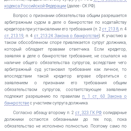
кодекса Российской Федерации
(далее - СК РФ).
Вопрос о признании обязательства общим разрешается
арбитражным судом в деле о банкротстве по ходатайству
кредитора при установлении его требования (п. 2
ст.
213.8
, п. 4
ст.
213.19
, п. 4
ст.
213.24 Закона о банкротстве
). К участию в
таком обособленном споре привлекается супруг должника,
который обладает правами ответчика. Если кредитор,
заявляя в деле о банкротстве требование, не ссылался на
наличие общего обязательства супругов, вследствие чего
арбитражный суд установил требование как личное, то
впоследствии такой кредитор вправе обратиться с
заявлением о признании его требования общим
обязательством супругов; соответствующее заявление
подлежит разрешению по правилам
п.
1 ст.
60 Закона о
банкротстве
с участием супруга должника.
Согласно абзацу второму п. 2
ст.
323 ГК РФ
солидарные
должники остаются обязанными до тех пор, пока
обязательство не исполнено полностью. Поэтому само по