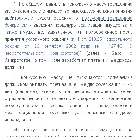
1. По общему правилу, в конкурсную массу гражданина
включается все его имущество, имеющееся на день принятия
арбитражным судом решения о
признании гражданина
банкротом
и введении процедуры реализации имущества, а
также имущество, выявленное или приобретенное после
принятия указанного решения (
п.
1 ст.
213.25 Федерального
закона от 26 октября 2002 года № 127-ФЗ "О
несостоятельности (банкротстве)"
(далее - Закон о
банкротстве), в том числе заработная плата и иные доходы
должника.
В конкурсную массу не включаются получаемые
должником выплаты, предназначенные для содержания иных
лиц (например, алименты на несовершеннолетних детей;
страховая пенсия по случаю потери кормильца, назначенная
ребенку; пособие на ребенка; социальные пенсии, пособия и
меры социальной поддержки, установленные для детей-
инвалидов, и т.п.).
Из конкурсной массы исключается имущество, на
которое не может быть обращено взыскание в соответствии