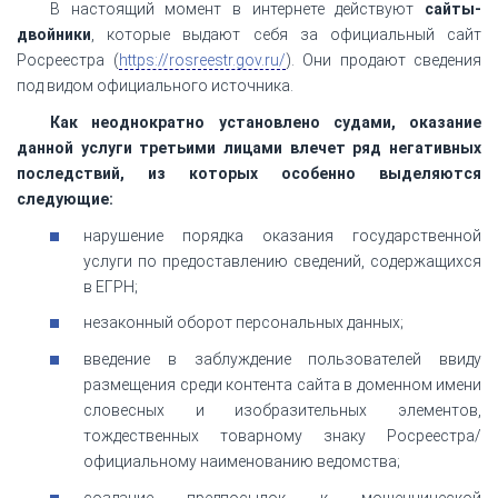
В настоящий момент в интернете действуют
сайты-
двойники
, которые выдают себя за официальный сайт
Росреестра (
https://rosreestr.gov.ru/
). Они продают сведения
под видом официального источника.
Как неоднократно установлено судами, оказание
данной услуги третьими лицами влечет ряд негативных
последствий, из которых особенно выделяются
следующие:
нарушение порядка оказания государственной
услуги по предоставлению сведений, содержащихся
в ЕГРН;
незаконный оборот персональных данных;
введение в заблуждение пользователей ввиду
размещения среди контента сайта в доменном имени
словесных и изобразительных элементов,
тождественных товарному знаку Росреестра/
официальному наименованию ведомства;
создание предпосылок к мошеннической