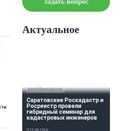
Задать вопрос
Что следует знать об
ипотеке?
Актуальное
Как построить и оформить
индивидуальный гараж?
ВладейЛегко Новости
Саратовские Роскадастр и
Росреестр провели
сти
гибридный семинар для
кадастровых инженеров
22.05.2026