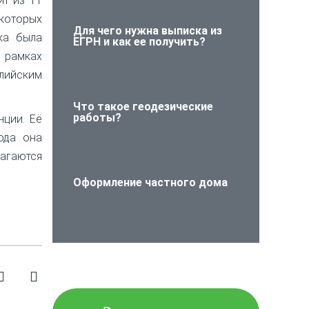
ит из 11
которых
Для чего нужна выписка из
ка была
ЕГРН и как ее получить?
 рамках
лийским
Что такое геодезические
работы?
нции. Её
ода она
лагаются
Оформление частного дома
Проверьте объект
недвижимости на
юридическую чистоту!