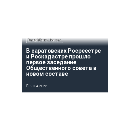
ВладейЛегко Новости
В саратовских Росреестре
и Роскадастре прошло
первое заседание
Общественного совета в
новом составе
30.04.2026