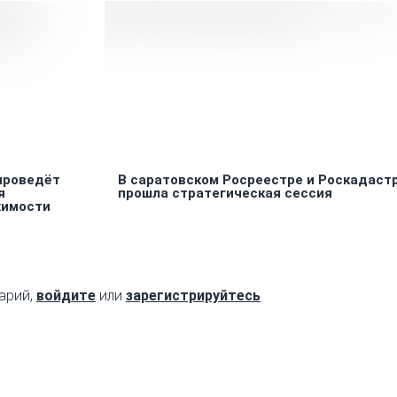
проведёт
В саратовском Росреестре и Роскадаст
я
прошла стратегическая сессия
жимости
арий,
войдите
или
зарегистрируйтесь