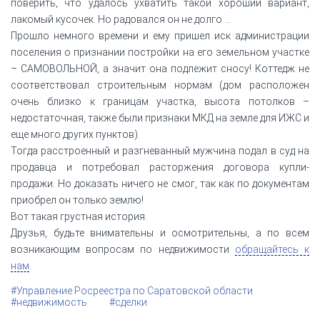
поверить, что удалось ухватить такой хороший вариант,
лакомый кусочек. Но радовался он не долго …
Прошло немного времени и ему пришел иск администрации
поселения о признании постройки на его земельном участке
– САМОВОЛЬНОЙ, а значит она подлежит сносу! Коттедж не
соответствовал строительным нормам (дом расположен
очень близко к границам участка, высота потолков –
недостаточная, также были признаки МКД на земле для ИЖС и
еще много других пунктов).
Тогда расстроенный и разгневанный мужчина подал в суд на
продавца и потребовал расторжения договора купли-
продажи. Но доказать ничего не смог, так как по документам
приобрел он только землю!
Вот такая грустная история.
Друзья, будьте внимательны и осмотрительны, а по всем
возникающим вопросам по недвижимости
обращайтесь к
нам
.
#Управление Росреестра по Саратовской области
#недвижимость
#сделки