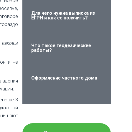
в новое
воселье,
Для чего нужна выписка из
договоре
ЕГРН и как ее получить?
гораздо
и каковы
Что такое геодезические
работы?
кон и не
Оформление частного дома
ладения
уации.
меньше 3
родажной
Проверьте объект
недвижимости на
меньшают
юридическую чистоту!