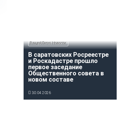
ВладейЛегко Новости
В саратовских Росреестре
и Роскадастре прошло
первое заседание
Общественного совета в
новом составе
30.04.2026