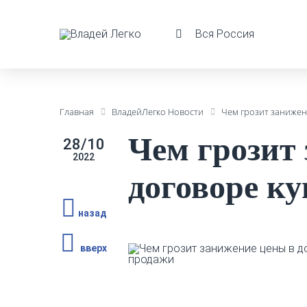
Вся Россия
Главная
ВладейЛегко Новости
Чем грозит занижен
Чем грозит
28/10
2022
договоре к
назад
вверх