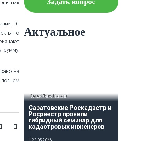
Задать вопрос
 для них
Что следует знать об
ипотеке?
аний. От
Актуальное
екты, то
ризнают
Как построить и оформить
у сумму,
индивидуальный гараж?
право на
в полном
ВладейЛегко Новости
Саратовские Роскадастр и
Росреестр провели
гибридный семинар для
кадастровых инженеров
22.05.2026