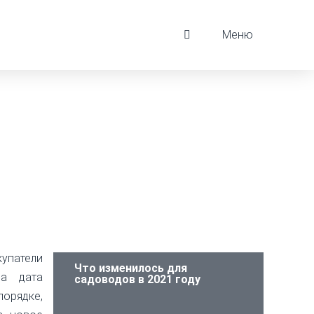
Меню
патели
Что изменилось для
да дата
садоводов в 2021 году
порядке,