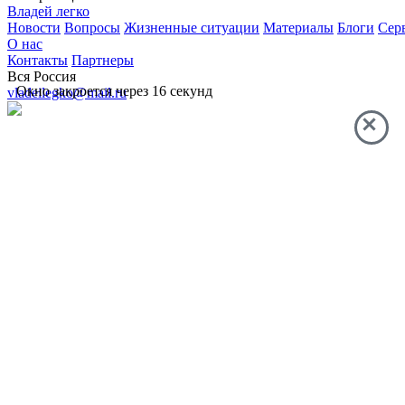
Владей легко
Новости
Вопросы
Жизненные ситуации
Материалы
Блоги
Сер
О нас
Контакты
Партнеры
Вся Россия
Окно закроется через
16
секунд
vladeilegko@mail.ru