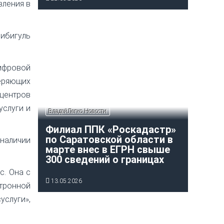
вления в
Бибигуль
цифровой
веряющих
центров
услуги и
ВладейЛегко Новости
Филиал ППК «Роскадастр»
по Саратовской области в
наличии
марте внес в ЕГРН свыше
300 сведений о границах
с. Она с
13.05.2026
ктронной
услуги»,