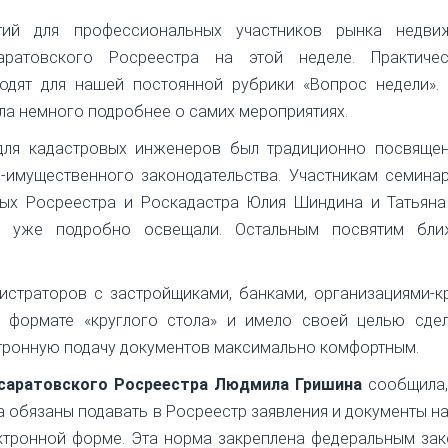
тий для профессиональных участников рынка недви
ратовского Росреестра на этой неделе. Практиче
дят для нашей постоянной рубрики «Вопрос недели». 
ала немного подробнее о самих мероприятиях.
для кадастровых инженеров был традиционно посвяще
-имущественного законодательства. Участникам семинар
ных Росреестра и Роскадастра Юлия Шиндина и Татьяна 
 уже подробно освещали. Остальным посвятим бл
истраторов с застройщиками, банками, организациями-
 формате «круглого стола» и имело своей целью сдел
ктронную подачу документов максимально комфортным.
 саратовского Росреестра Людмила Гришина
сообщила,
а обязаны подавать в Росреестр заявления и документы на
ктронной форме. Эта норма закреплена федеральным за