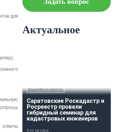
Задать вопрос
Что следует знать об
ипотеке?
нтов для
Актуальное
Как построить и оформить
индивидуальный гараж?
птер);
ронного
ВладейЛегко Новости
циальную
Саратовские Роскадастр и
Росреестр провели
опросы,
гибридный семинар для
кадастровых инженеров
 ответы
22.05.2026