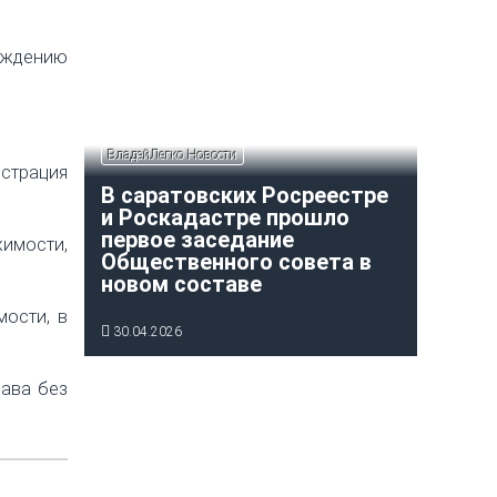
уждению
ВладейЛегко Новости
страция
В саратовских Росреестре
и Роскадастре прошло
первое заседание
имости,
Общественного совета в
новом составе
мости, в
30.04.2026
рава без