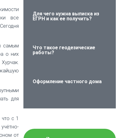
жимости
Для чего нужна выписка из
ски все
ЕГРН и как ее получить?
Сегодня
н самым
Что такое геодезические
работы?
а о них
Хурчак.
ижайшую
Оформление частного дома
крупными
ать для
Проверьте объект
 что с 1
недвижимости на
юридическую чистоту!
 учётно-
коном от