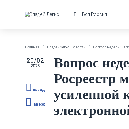
Вся Россия
Главная
ВладейЛегко Новости
Вопрос недели: как
Вопрос неде
20/02
2025
Росреестр м
усиленной 
назад
вверх
электронно