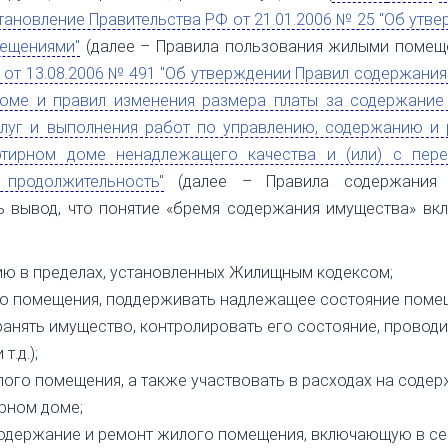
тановление Правительства РФ от 21.01.2006 № 25 "Об утв
ещениями"
(далее – Правила пользования жилыми помеще
 от 13.08.2006 № 491 "Об утверждении Правил содержани
оме и правил изменения размера платы за содержание
слуг и выполнения работ по управлению, содержанию и 
тирном доме ненадлежащего качества и (или) с пере
продолжительность"
(далее – Правила содержания
ть вывод, что понятие «бремя содержания имущества» вк
ию в пределах, установленных Жилищным кодексом;
го помещения, поддерживать надлежащее состояние поме
ранять имущество, контролировать его состояние, проводи
.д.);
ого помещения, а также участвовать в расходах на соде
рном доме;
содержание и ремонт жилого помещения, включающую в се