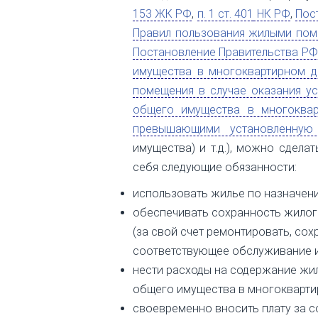
153 ЖК РФ
,
п. 1 ст. 401
НК РФ
,
Пос
Правил пользования жилыми пом
Постановление Правительства РФ
имущества в многоквартирном д
помещения в случае оказания у
общего имущества в многоквар
превышающими установленную 
имущества) и т.д.), можно сдела
себя следующие обязанности:
использовать жилье по назначен
обеспечивать сохранность жило
(за свой счет ремонтировать, сох
соответствующее обслуживание и т
нести расходы на содержание жил
общего имущества в многокварти
своевременно вносить плату за 