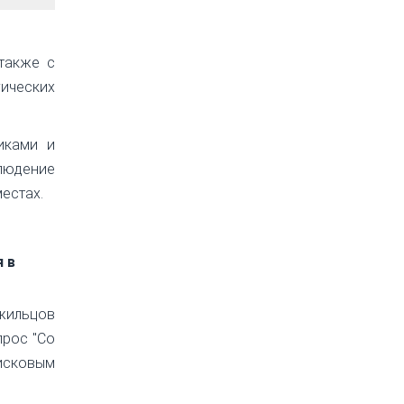
также с
ических
иками и
людение
естах.
 в
жильцов
прос "Со
исковым