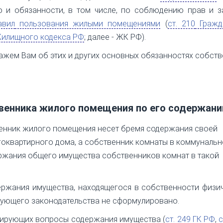
о и обязанности, в том числе, по соблюдению прав и 
авил
пользования жилыми помещениями
(
ст. 210
Гражд
 Жилищного кодекса РФ
; далее - ЖК РФ).
ажем Вам об этих и других основных обязанностях собст
твенника жилого помещения по его содержан
венник жилого помещения несет бремя содержания своей
гоквартирного дома, а собственник комнаты в коммуналь
ержания общего имущества собственников комнат в такой
ержания имущества, находящегося в собственности физи
вующего законодательства не сформулировано.
лирующих вопросы содержания имущества (
ст. 249
ГК РФ
,
с