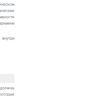
ическом
ические
сивности
времени
 внутри
е должны
 которые