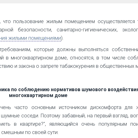
, что пользование жилым помещением осуществляется 
ной безопасности, санитарно-гигиенических, эколог
вания жилыми помещениями
).
 требованиям, которые должны выполняться собственн
й в многоквартирном доме, относятся, в том числе соб
вию и закона о запрете табакокурения в общественных м
нника по соблюдению нормативов шумового воздействия
многоквартирном доме
 очень часто основным источником дискомфорта для 
шумные соседи. Поэтому забавный, на первый взгляд, во
еть в квартире?", являющийся очень популярным по
я смешным по своей сути.