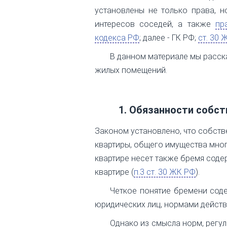
установлены не только права, н
интересов соседей, а также
пр
кодекса РФ
; далее - ГК РФ;
ст. 30
В данном материале мы расск
жилых помещений.
1. Обязанности собс
Законом установлено, что собст
квартиры, общего имущества мно
квартире несет также бремя сод
квартире (
п.3 ст. 30 ЖК РФ
).
Четкое понятие бремени сод
юридических лиц, нормами дейст
Однако из смысла норм, регу