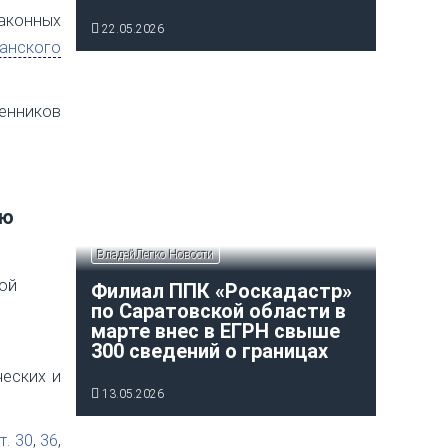
законных
22.05.2026
анского
венников
ию
ВладейЛегко Новости
ной
Филиал ППК «Роскадастр»
по Саратовской области в
марте внес в ЕГРН свыше
300 сведений о границах
ческих и
13.05.2026
т. 30
,
36
,