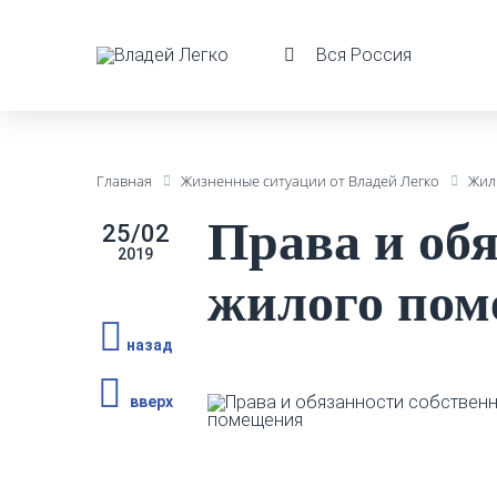
Вся Россия
Главная
Жизненные ситуации от Владей Легко
Жил
Права и об
25/02
2019
жилого по
назад
вверх