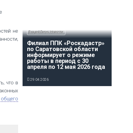
е
стей не
ВладейЛегко Новости
нности,
Филиал ППК «Роскадастр»
по Саратовской области
информирует о режиме
работы в период с 30
апреля по 12 мая 2026 года
29.04.2026
ь, что в
аконных
 общего