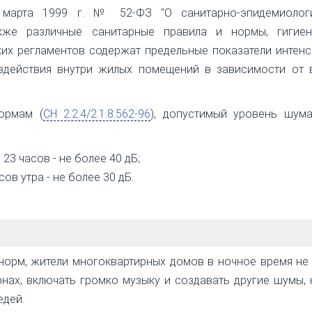
марта 1999 г. № 52-ФЗ "О санитарно-эпидемиолог
кже различные санитарные правила и нормы, гигиен
ких регламентов содержат предельные показатели интен
здействия внутри жилых помещений в зависимости от 
ормам (
СН 2.2.4/2.1.8.562-96
), допустимый уровень шума
 23 часов - не более 40 дБ;
сов утра - не более 30 дБ.
норм, жители многоквартирных домов в ночное время н
нах, включать громко музыку и создавать другие шумы,
едей.