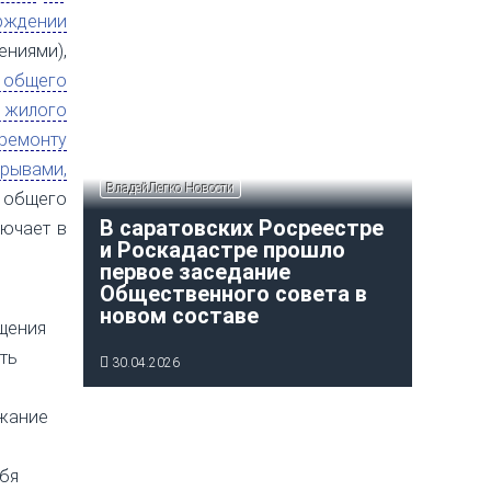
ерждении
ниями),
я общего
 жилого
ремонту
рывами,
ВладейЛегко Новости
 общего
В саратовских Росреестре
лючает в
и Роскадастре прошло
первое заседание
Общественного совета в
новом составе
щения
ть
30.04.2026
ржание
бя