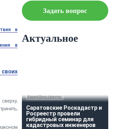
Задать вопрос
Что следует знать об
ипотеке?
ствия в
Актуальное
рения в
Как построить и оформить
индивидуальный гараж?
 своих
ВладейЛегко Новости
 сверху,
Саратовские Роскадастр и
принять,
Росреестр провели
гибридный семинар для
кадастровых инженеров
аконом