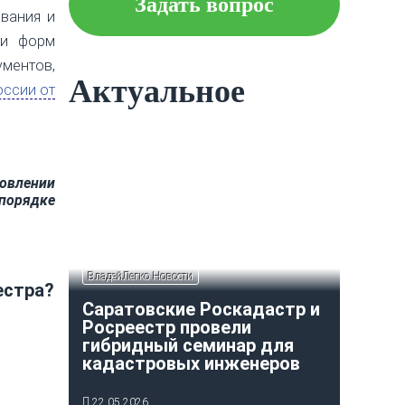
Задать вопрос
вания и
Что следует знать об
 и форм
ипотеке?
ментов,
Актуальное
ссии от
Как построить и оформить
индивидуальный гараж?
овлении
 порядке
ВладейЛегко Новости
естра?
Саратовские Роскадастр и
Росреестр провели
гибридный семинар для
кадастровых инженеров
22.05.2026