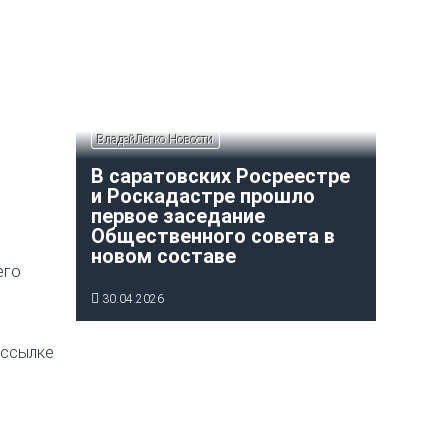
ВладейЛегко Новости
В саратовских Росреестре
и Роскадастре прошло
первое заседание
Общественного совета в
новом составе
его
30.04.2026
 ссылке