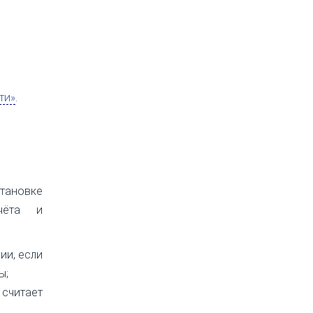
ти»
.
тановке
учёта и
ии, если
ы;
считает