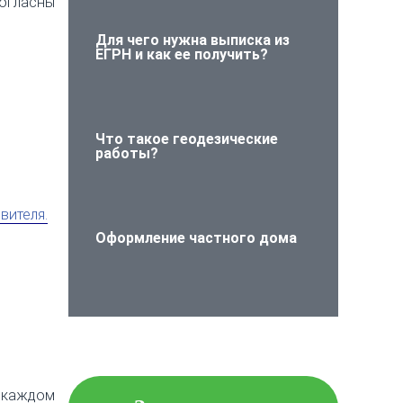
согласны
Для чего нужна выписка из
ЕГРН и как ее получить?
Что такое геодезические
работы?
вителя.
Оформление частного дома
Проверьте объект
недвижимости на
юридическую чистоту!
 каждом