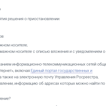
?
нятия решения о приостановлении.
ов:
жном носителе;
умажном носителе с описью вложения и с уведомлением о
ванием информационно-телекоммуникационных сетей общ
нтернет», включая
Е
диный портал государственных и
 а также на электронную почту Управления Росреестра,
влении, информацию об адресах которых можно найти по
ление?