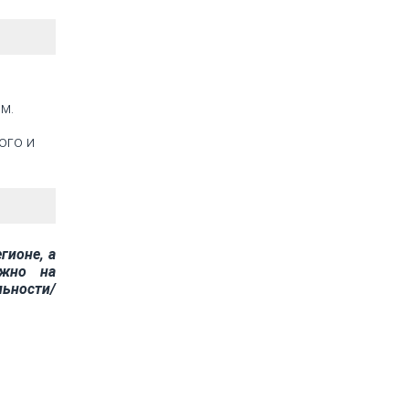
м.
ого и
гионе, а
ожно на
льности/