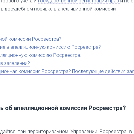
трового учета и
государственной регистрации прав
и не 
 в досудебном порядке в апелляционной комиссии.
нной комиссии Росреестра?
ние в апелляционную комиссию Росреестра?
пелляционную комиссию Росреестра.
 в заявлении?
ционная комиссия Россрестра? П
оследующие действия зая
ть об апелляционной комиссии Росреестра?
здаётся при территориальном Управлении Росреестра в