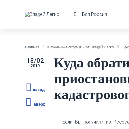
Вся Россия
Главная
Жизненные ситуации от Владей Легко
Офо
Куда обрати
18/02
2019
приостанов
кадастровог
назад
вверх
Если Вы получили из Росре