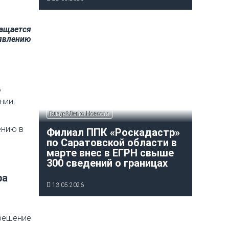
ащается
явлению
,
нии;
ВладейЛегко Новости
ению в
Филиал ППК «Роскадастр»
по Саратовской области в
марте внес в ЕГРН свыше
300 сведений о границах
ра
13.05.2026
 решение