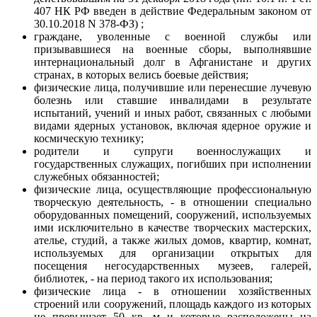
407 НК РФ введен в действие Федеральным законом от
30.10.2018 N 378-ФЗ) ;
граждане, уволенные с военной службы или
призывавшиеся на военные сборы, выполнявшие
интернациональный долг в Афганистане и других
странах, в которых велись боевые действия;
физические лица, получившие или перенесшие лучевую
болезнь или ставшие инвалидами в результате
испытаний, учений и иных работ, связанных с любыми
видами ядерных установок, включая ядерное оружие и
космическую технику;
родители и супруги военнослужащих и
государственных служащих, погибших при исполнении
служебных обязанностей;
физические лица, осуществляющие профессиональную
творческую деятельность, - в отношении специально
оборудованных помещений, сооружений, используемых
ими исключительно в качестве творческих мастерских,
ателье, студий, а также жилых домов, квартир, комнат,
используемых для организации открытых для
посещения негосударственных музеев, галерей,
библиотек, - на период такого их использования;
физические лица - в отношении хозяйственных
строений или сооружений, площадь каждого из которых
не превышает 50 кв. м и которые расположены на